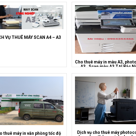
CH VỤ THUÊ MÁY SCAN A4 – A3
Cho thuê máy in màu A3, phot
A3 , Scan màu A3 TẠI Bắc N
Dịch vụ cho thuê máy photoc
o thuê máy in văn phòng tốc độ