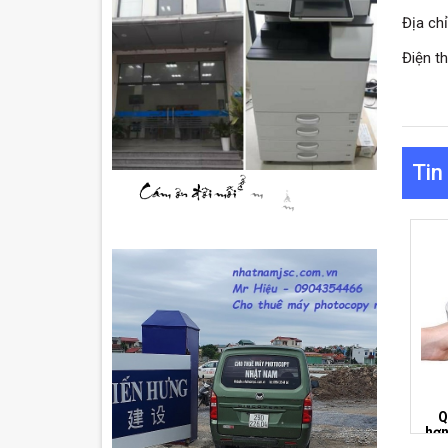
Địa ch
Điện t
Tin
Q
hơn
quẹ