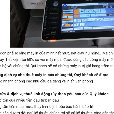
còn phải lo lắng máy in của mình hết mực, kẹt giấy, hư hỏng... Mà chi
y. Tiết kiệm tới 60% so với máy mua, được dùng các dòng máy mới v
ên hệ với chúng tôi, Quí khách sẽ có những máy in trị giá hàng trăm 
g dịch vụ cho thuê máy in của chúng tôi, Quý khách sẽ được :
g nhanh chóng các nhu cầu đa dạng về in ấn văn phòng.
hức & dịch vụ thuê linh động tùy theo yêu cầu của Quý khách
g tốn quá nhiều tiền đầu tư ban đầu.
g tốn tiền mua mực, thay linh kiện hoặc bảo hành bảo trì.
g cần duy trì đội ngũ kỹ thuật, chúng tôi sẽ cử kỹ thuật hướng dẫn t