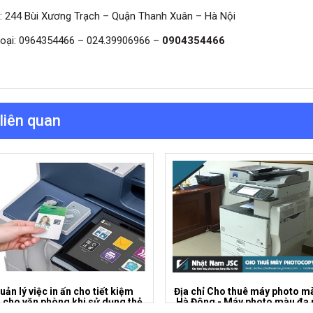
ỉ: 244 Bùi Xương Trạch – Quận Thanh Xuân – Hà Nội
hoại: 0964354466 – 024.39906966 –
0904354466
 liên quan
uản lý việc in ấn cho tiết kiệm
Địa chỉ Cho thuê máy photo mà
 cho văn phòng khi sử dụng thẻ
Hà Đông - Máy photo màu đa
t hay user code trên máy photo