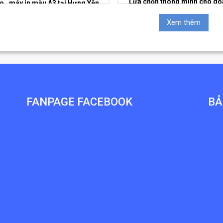
Lựa chọn thông minh cho d
o , máy in màu A3 tại Hưng Yên
nghiệp
Xem thêm
FANPAGE FACEBOOK
BẢ