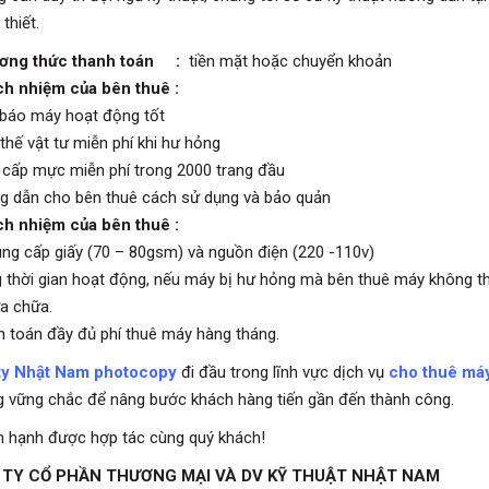
 thiết.
ương thức thanh toán :
tiền mặt hoặc chuyển khoản
ch nhiệm của bên thuê :
báo máy hoạt động tốt
thế vật tư miễn phí khi hư hỏng
 cấp mực miễn phí trong 2000 trang đầu
g dẫn cho bên thuê cách sử dụng và bảo quản
ch nhiệm của bên thuê :
ung cấp giấy (70 – 80gsm) và nguồn điện (220 -110v)
g thời gian hoạt động, nếu máy bị hư hỏng mà bên thuê máy không t
a chữa.
h toán đầy đủ phí thuê máy hàng tháng.
ty Nhật Nam photocopy
đi đầu trong lĩnh vực dịch vụ
cho thuê máy
 vững chắc để nâng bước khách hàng tiến gần đến thành công.
n hạnh được hợp tác cùng quý khách!
TY CỔ PHẦN THƯƠNG MẠI VÀ DV KỸ THUẬT NHẬT NAM