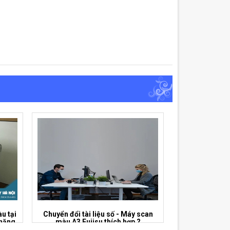
u tại
Chuyển đổi tài liệu số - Máy scan
 năng
màu A3 Fujisu thích hợp ?