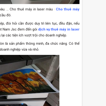
àu. ... Cho thuê máy in laser màu ·
Cho thuê máy
cầu đó.
p, đòi hỏi cần được duy trì liên tục, đều đặn, nếu
Nhật Nam Jsc đem đến gói
dịch vụ thuê máy in laser
i các tiện ích vượt trội cho doanh nghiệp.
 còn là sản phẩm thông minh, đa chức năng. Có thể
 doanh nghiệp vừa và nhỏ.