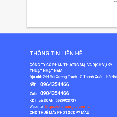
ca
THÔNG TIN LIÊN HỆ
CÔNG TY CỔ PHẦN THƯƠNG MẠI VÀ DỊCH VỤ KỸ
THUẬT NHẬT NAM
Địa chỉ:
244 Bùi Xương Trạch - Q.Thanh Xuân - Hà Nội
☎
0964354466
:
0904354466
Zalo :
KD thuê SCAN:
0989923727
Website :
https://nhatnamjsc.com.vn
CHO THUÊ MÁY PHOTOCOPY MẦU