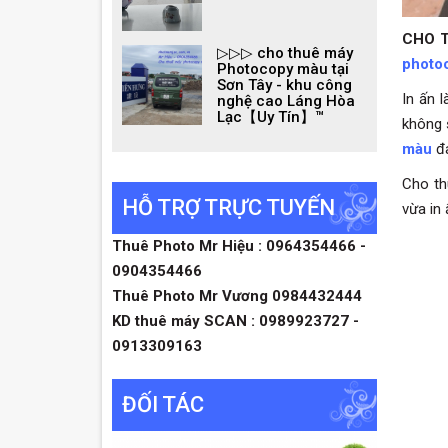
CHO T
▷▷▷ cho thuê máy
photo
Photocopy màu tại
Sơn Tây - khu công
In ấn 
nghệ cao Láng Hòa
Lạc【Uy Tín】™
không 
màu
đa
Cho th
HỖ TRỢ TRỰC TUYẾN
vừa in
Thuê Photo Mr Hiệu : 0964354466 -
0904354466
Thuê Photo Mr Vương 0984432444
KD thuê máy SCAN : 0989923727 -
0913309163
ĐỐI TÁC