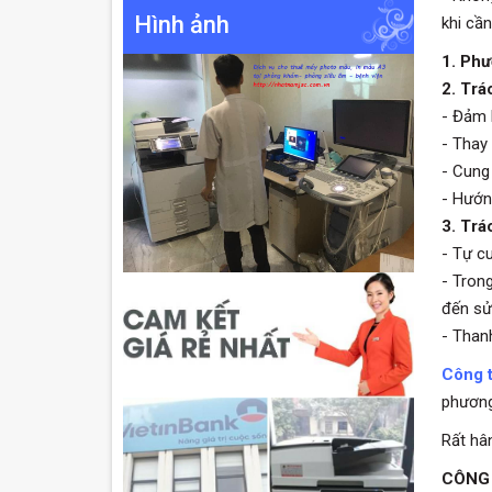
Hình ảnh
khi cần
1. Ph
2. Trá
- Đảm 
- Thay 
- Cung
- Hướn
3. Trá
- Tự c
- Tron
đến sử
- Than
Công 
phương
Rất hâ
CÔNG 