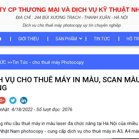
TY CP THƯƠNG MẠI VÀ DỊCH VỤ KỸ THUẬT 
ĐỊA CHỈ : 244 BÙI XƯƠNG TRẠCH - THANH XUÂN - HÀ NỘI
Dịch vụ cho thuê máy photocopy uy tín chuyên nghiệp
GIỚI THIỆU
SẢN PHẨM
TIN TỨC
HỖ TR
TỨC
>>
Tin Tức - cho thuê máy Photocopy
H VỤ CHO THUÊ MÁY IN MÀU, SCAN MÀ
NG
nhật: 4/18/2022 - Số lượt đọc: 2076
g nhu cầu thuê máy in màu laser đa chức năng tại Hà Nội của nhiều 
.. Nhật Nam photocopy - cung cấp dịch vụ cho thuê máy in A3, A4 mà