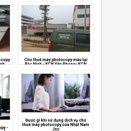
ocopy
Cho thuê máy photocopy màu tại
inh
Bắc Ninh - KCN Yên Phong- KCN
VSIP - Quế Võ
Được gì khi sử dụng dịch vụ cho
thuê máy photocopy của Nhật Nam
opy -
Jsc