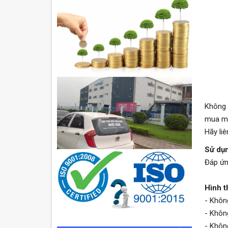
Không 
mua má
Hãy li
Sử dụn
Đáp ứn
Hình t
- Khôn
- Khôn
- Khôn