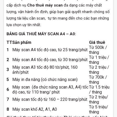
cấp dịch vụ
Cho thuê máy scan
đa dạng các máy chất
lượng, vận hành ổn định, giúp bạn giải quyết nhanh chóng số
lượng tài liệu cần scan, tự tin mang đến cho các bạn những
lựa chọn uy tín nhất.
BẢNG GIÁ THUÊ MÁY SCAN A4 – A0:
TT
Sản phẩm
Giá thuê
Từ 500k /
1
Máy scan A4 tốc độ cao, từ 25 trang/phút
tháng
Từ 1 triệu /
2
Máy scan A4 tốc độ cao, từ 30 trang/phút
tháng
Máy scan A3 tốc độ 80 tờ/phút, 160
Từ 2 triệu /
3
ảnh/phút
tháng
Từ 700k /
5
Máy in đa năng (có chức năng scan)
tháng
Máy scan (đa chức năng scan A3, A4) tốc
Từ 1.5 triệu
6
độ cao, từ 110 trang/ phút
/ tháng
Từ 2 triệu/
7
Máy scan tốc độ từ 160 – 220 trang/phút
tháng
Từ 5 triệu/
8
Máy scan khổ A2, A1, A0
tháng