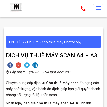
T
o
g
g
l
e
TIN TỨC
>>
Tin Tức - cho thuê máy Photocopy
n
a
DỊCH VỤ THUÊ MÁY SCAN A4 – A3
v
i
g
Cập nhật: 10/9/2025 - Số lượt đọc: 297
a
t
Chuyên cung cấp dịch vụ
Cho thuê máy scan
đa dạng các
i
máy chất lượng, vận hành ổn định, giúp bạn giải quyết nhanh
o
chóng số lượng tài liệu cần scan
n
Nhận ngay
báo giá cho thuê máy scan A4-A3
nhanh