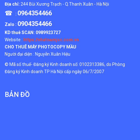
Địa chỉ:
244 Bùi Xương Trạch - Q.Thanh Xuân - Hà Nội
☎
0964354466
:
0904354466
Zalo :
KD thuê SCAN:
0989923727
Website :
https://nhatnamjsc.com.vn
CHO THUÊ MÁY PHOTOCOPY MẦU
Người đại diện : Nguyễn Xuân Hiệu
© Mã số thuế- Đăng ký Kinh doanh số: 0102313386, do Phòng
Đăng ký Kinh doanh TP Hà Nội cấp ngày 06/7/2007
BẢN ĐỒ