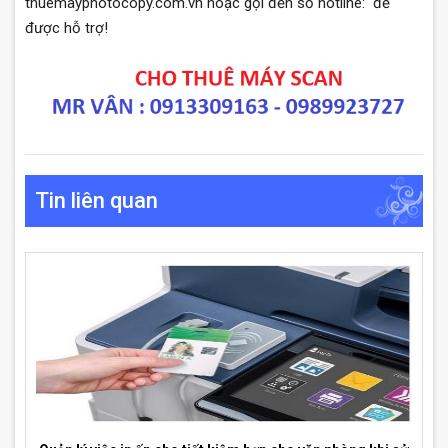
thuemayphotocopy.com.vn hoặc gọi đến số hotline:
để
được hỗ trợ!
Tin liên quan