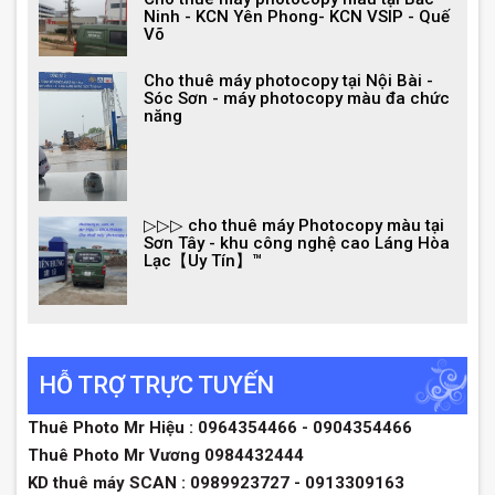
Ninh - KCN Yên Phong- KCN VSIP - Quế
Võ
Cho thuê máy photocopy tại Nội Bài -
Sóc Sơn - máy photocopy màu đa chức
năng
▷▷▷ cho thuê máy Photocopy màu tại
Sơn Tây - khu công nghệ cao Láng Hòa
Lạc【Uy Tín】™
HỖ TRỢ TRỰC TUYẾN
Thuê Photo Mr Hiệu : 0964354466 - 0904354466
Thuê Photo Mr Vương 0984432444
KD thuê máy SCAN : 0989923727 - 0913309163