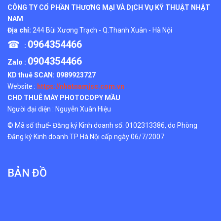
CÔNG TY CỔ PHẦN THƯƠNG MẠI VÀ DỊCH VỤ KỸ THUẬT NHẬT
NAM
Địa chỉ:
244 Bùi Xương Trạch - Q.Thanh Xuân - Hà Nội
☎
0964354466
:
0904354466
Zalo :
KD thuê SCAN:
0989923727
Website :
https://nhatnamjsc.com.vn
CHO THUÊ MÁY PHOTOCOPY MẦU
Người đại diện : Nguyễn Xuân Hiệu
© Mã số thuế- Đăng ký Kinh doanh số: 0102313386, do Phòng
Đăng ký Kinh doanh TP Hà Nội cấp ngày 06/7/2007
BẢN ĐỒ