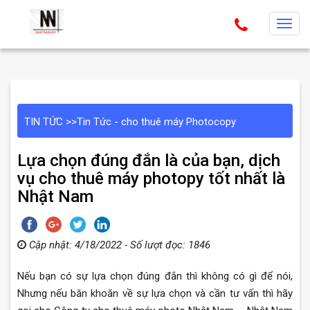
T
o
g
g
l
e
TIN TỨC
>>
Tin Tức - cho thuê máy Photocopy
n
a
Lựa chọn đúng đắn là của bạn, dịch
v
vụ cho thuê máy photopy tốt nhất là
i
Nhật Nam
g
a
t
Cập nhật: 4/18/2022 - Số lượt đọc: 1846
i
o
Nếu bạn có sự lựa chọn đúng đắn thì không có gì để nói,
n
Nhưng nếu băn khoăn về sự lựa chọn và cần tư vấn thì hãy