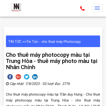
T
o
g
g
l
e
TIN TỨC
>>
Tin Tức - cho thuê máy Photocopy
n
a
Cho thuê máy photocopy màu tại
v
Trung Hòa - thuê máy photo màu tại
i
Nhân Chính
g
a
t
Cập nhật: 7/8/2023 - Số lượt đọc: 2776
i
o
Cho thuê máy photocopy màu tại Trần duy Hưng - Cho thuê
n
máy photocopy màu tại Trung Hòa - cho thuê máy