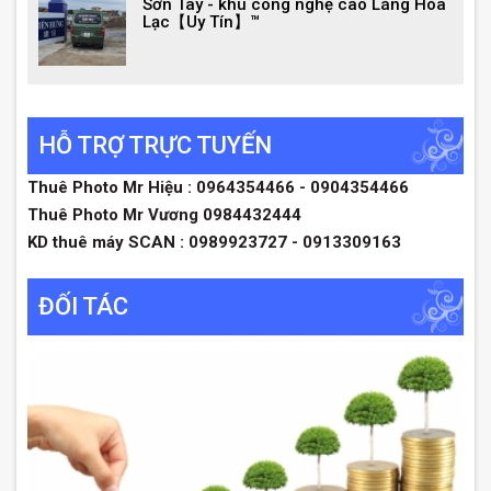
Sơn Tây - khu công nghệ cao Láng Hòa
Lạc【Uy Tín】™
HỖ TRỢ TRỰC TUYẾN
Thuê Photo Mr Hiệu : 0964354466 - 0904354466
Thuê Photo Mr Vương 0984432444
KD thuê máy SCAN : 0989923727 - 0913309163
ĐỐI TÁC