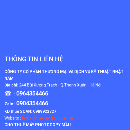
THÔNG TIN LIÊN HỆ
CÔNG TY CỔ PHẦN THƯƠNG MẠI VÀ DỊCH VỤ KỸ THUẬT NHẬT
NAM
Địa chỉ:
244 Bùi Xương Trạch - Q.Thanh Xuân - Hà Nội
☎
0964354466
:
0904354466
Zalo :
KD thuê SCAN:
0989923727
Website :
https://nhatnamjsc.com.vn
CHO THUÊ MÁY PHOTOCOPY MẦU