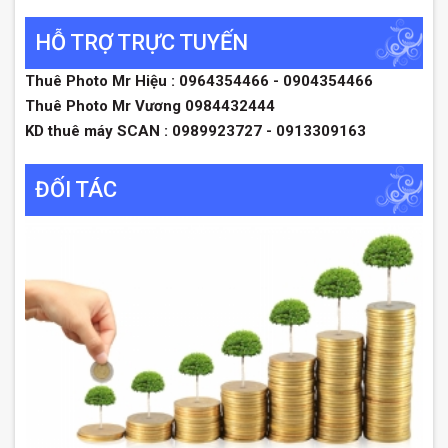
HỖ TRỢ TRỰC TUYẾN
Thuê Photo Mr Hiệu : 0964354466 - 0904354466
Thuê Photo Mr Vương 0984432444
KD thuê máy SCAN : 0989923727 - 0913309163
ĐỐI TÁC