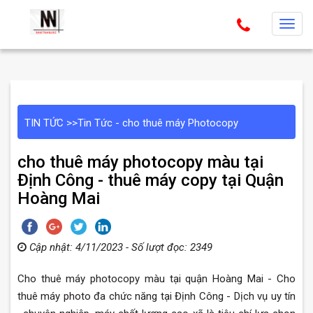
T
o
g
g
l
e
TIN TỨC
>>
Tin Tức - cho thuê máy Photocopy
n
a
cho thuê máy photocopy màu tại
v
Định Công - thuê máy copy tại Quận
i
Hoàng Mai
g
a
t
Cập nhật: 4/11/2023 - Số lượt đọc: 2349
i
o
Cho thuê máy photocopy màu tại quận Hoàng Mai - Cho
n
thuê máy photo đa chức năng tại Định Công - Dịch vụ uy tín