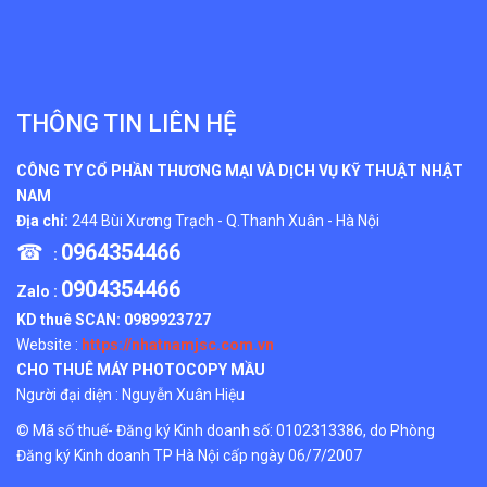
THÔNG TIN LIÊN HỆ
CÔNG TY CỔ PHẦN THƯƠNG MẠI VÀ DỊCH VỤ KỸ THUẬT NHẬT
NAM
Địa chỉ:
244 Bùi Xương Trạch - Q.Thanh Xuân - Hà Nội
☎
0964354466
:
0904354466
Zalo :
KD thuê SCAN:
0989923727
Website :
https://nhatnamjsc.com.vn
CHO THUÊ MÁY PHOTOCOPY MẦU
Người đại diện : Nguyễn Xuân Hiệu
© Mã số thuế- Đăng ký Kinh doanh số: 0102313386, do Phòng
Đăng ký Kinh doanh TP Hà Nội cấp ngày 06/7/2007