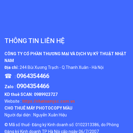
THÔNG TIN LIÊN HỆ
CÔNG TY CỔ PHẦN THƯƠNG MẠI VÀ DỊCH VỤ KỸ THUẬT NHẬT
NAM
Địa chỉ:
244 Bùi Xương Trạch - Q.Thanh Xuân - Hà Nội
☎
0964354466
:
0904354466
Zalo :
KD thuê SCAN:
0989923727
Website :
https://nhatnamjsc.com.vn
CHO THUÊ MÁY PHOTOCOPY MẦU
Người đại diện : Nguyễn Xuân Hiệu
© Mã số thuế- Đăng ký Kinh doanh số: 0102313386, do Phòng
Đăng ký Kinh doanh TP Hà Nội cấp ngày 06/7/2007