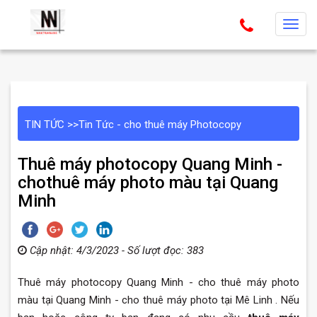
T
o
g
g
l
e
TIN TỨC
>>
Tin Tức - cho thuê máy Photocopy
n
a
Thuê máy photocopy Quang Minh -
v
chothuê máy photo màu tại Quang
i
Minh
g
a
t
Cập nhật: 4/3/2023 - Số lượt đọc: 383
i
o
Thuê máy photocopy Quang Minh - cho thuê máy photo
n
màu tại Quang Minh - cho thuê máy photo tại Mê Linh . Nếu