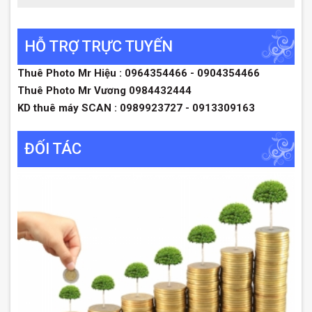
HỖ TRỢ TRỰC TUYẾN
Thuê Photo Mr Hiệu : 0964354466 - 0904354466
Thuê Photo Mr Vương 0984432444
KD thuê máy SCAN : 0989923727 - 0913309163
ĐỐI TÁC