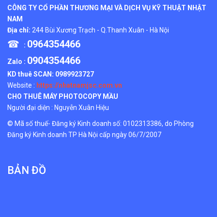
CÔNG TY CỔ PHẦN THƯƠNG MẠI VÀ DỊCH VỤ KỸ THUẬT NHẬT
NAM
Địa chỉ:
244 Bùi Xương Trạch - Q.Thanh Xuân - Hà Nội
☎
0964354466
:
0904354466
Zalo :
KD thuê SCAN:
0989923727
Website :
https://nhatnamjsc.com.vn
CHO THUÊ MÁY PHOTOCOPY MẦU
Người đại diện : Nguyễn Xuân Hiệu
© Mã số thuế- Đăng ký Kinh doanh số: 0102313386, do Phòng
Đăng ký Kinh doanh TP Hà Nội cấp ngày 06/7/2007
BẢN ĐỒ