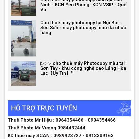
Ninh - KCN Yên Phong- KCN VSIP - Quế
Võ
Cho thuê máy photocopy tại Nội Bài -
Sóc Sơn - máy photocopy màu đa chức
năng
▷▷▷ cho thuê máy Photocopy màu tại
Sơn Tây - khu công nghệ cao Láng Hòa
Lạc【Uy Tín】™
HỖ TRỢ TRỰC TUYẾN
Thuê Photo Mr Hiệu : 0964354466 - 0904354466
Thuê Photo Mr Vương 0984432444
KD thuê máy SCAN : 0989923727 - 0913309163