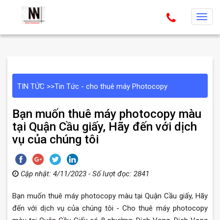
T
o
g
g
l
e
TIN TỨC
>>
Tin Tức - cho thuê máy Photocopy
n
a
Bạn muốn thuê máy photocopy màu
v
tại Quận Cầu giấy, Hãy đến với dịch
i
vụ của chúng tôi
g
a
t
Cập nhật: 4/11/2023 - Số lượt đọc: 2841
i
o
Bạn muốn thuê máy photocopy màu tại Quận Cầu giấy, Hãy
n
đến với dịch vụ của chúng tôi - Cho thuê máy photocopy