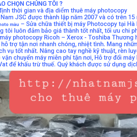
AO CHỌN CHÚNG TÔI ?
định thời gian và địa diểm thuê máy photocopy
 Nam JSC được thành lập năm 2007 và có trên 15 
– Sửa chữa thiết bị máy Photocopy tại Hà N
hoto màu
 tôi luôn đảm bảo giá thành tốt nhất, tối ưu chi 
 máy photocopy Ricoh – Xerox - Toshiba Thương h
 hỗ trợ tận nơi nhanh chóng, nhiệt tình. Mang nh
ch vụ tốt nhất. Nâng cao tay nghề kỹ thuật, rèn l
 vận chuyển máy miễn phí tận nơi, Hỗ trợ đổi máy
at để khấu trừ thuế. Quý khách được sử dụng dịch 