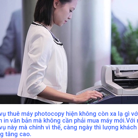
 vụ thuê máy photocopy hiện không còn xa lạ gì v
ần in văn bản mà không cần phải mua máy mới.Với r
 vụ này mà chính vì thế, càng ngày thì lượng khác
g tăng cao.