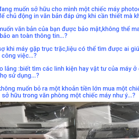
đang muốn sở hữu cho mình một chiếc máy photoc
để chủ động in văn bản đáp ứng khi cần thiết mà k
muốn văn bản của bạn được bảo mật,không thể man
ảo an toàn thông tin...?
ợ khi máy gặp trục trặc,liệu có thể tìm được ai g
công việc...?
o lắng :biết tìm các linh kiện hay vật tư của máy ở
thọ sử dụng...?
không muốn bỏ ra một khoản tiền lớn mua một ch
 sở hữu trong văn phòng một chiếc máy như ý...?