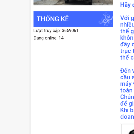
Hãy đ
Với 
THỐNG KÊ
nhiề
thể 
Lượt truy cập: 3659061
không
Đang online: 14
đây c
trục
thể c
Đến 
cầu 
máy 
toàn
Chúng
để gi
Khi b
doan