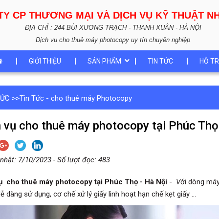
TY CP THƯƠNG MẠI VÀ DỊCH VỤ KỸ THUẬT 
ĐỊA CHỈ : 244 BÙI XƯƠNG TRẠCH - THANH XUÂN - HÀ NỘI
Dịch vụ cho thuê máy photocopy uy tín chuyên nghiệp
GIỚI THIỆU
SẢN PHẨM
TIN TỨC
HỖ TR
TỨC
>>
Tin Tức - cho thuê máy Photocopy
 vụ cho thuê máy photocopy tại Phúc Thọ
nhật: 7/10/2023 - Số lượt đọc: 483
ụ cho thuê máy photocopy tại Phúc Thọ - Hà Nội
-
V
ới dòng máy 
ễ dàng sử dụng, cơ chế xử lý giấy linh hoạt hạn chế kẹt giấy ...