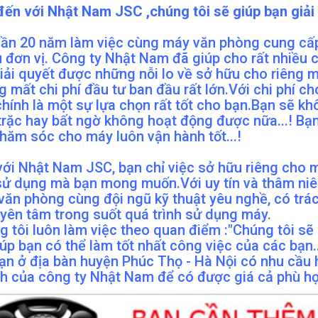
ến với Nhật Nam JSC ,chúng tôi sẽ giúp bạn giải 
gần 20 năm làm việc cùng máy văn phòng cung cấp
u đơn vị. Công ty Nhật Nam đã giúp cho rất nhiều 
giải quyết được những nỗi lo về sở hữu cho riêng
 mất chi phí đầu tư ban đầu rất lớn.Với chi phí c
hính là một sự lựa chọn rất tốt cho bạn.Bạn sẽ kh
 trặc hay bất ngờ không hoạt động được nữa...! Bạ
hăm sóc cho máy luôn vận hành tốt...!
với Nhật Nam JSC, bạn chỉ việc sở hữu riêng cho 
sử dụng mà bạn mong muốn.Với uy tín và thâm niên
văn phòng cùng đội ngũ kỹ thuật yêu nghề, có trá
 yên tâm trong suốt quá trình sử dụng máy.
 tôi luôn làm việc theo quan điểm :"Chúng tôi sẽ 
úp bạn có thể làm tốt nhất công việc của các bạn..
ạn ở địa bàn huyện Phúc Thọ - Hà Nội có nhu cầu h
h của công ty Nhật Nam để có được giá cả phù hợ