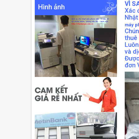
VÌ S
Hình ảnh
Xác 
Nhật
máy p
Chúng
thuê
Luôn
và dị
Được
đơn V