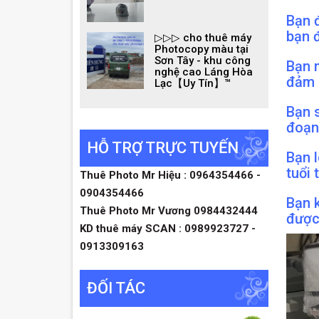
Bạn 
bạn 
▷▷▷ cho thuê máy
Photocopy màu tại
Sơn Tây - khu công
Bạn 
nghệ cao Láng Hòa
đảm b
Lạc【Uy Tín】™
Bạn s
đoạn 
HỖ TRỢ TRỰC TUYẾN
Bạn l
tuổi 
Thuê Photo Mr Hiệu : 0964354466 -
0904354466
Bạn 
Thuê Photo Mr Vương 0984432444
được
KD thuê máy SCAN : 0989923727 -
0913309163
ĐỐI TÁC