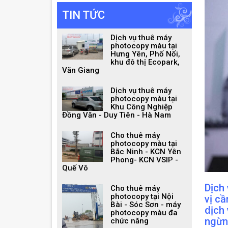
TIN TỨC
Dịch vụ thuê máy
photocopy màu tại
Hưng Yên, Phố Nối,
khu đô thị Ecopark,
Văn Giang
Dịch vụ thuê máy
photocopy màu tại
Khu Công Nghiệp
Đồng Văn - Duy Tiên - Hà Nam
Cho thuê máy
photocopy màu tại
Bắc Ninh - KCN Yên
Phong- KCN VSIP -
Quế Võ
Dịch
Cho thuê máy
photocopy tại Nội
vị c
Bài - Sóc Sơn - máy
dịch
photocopy màu đa
ngừn
chức năng