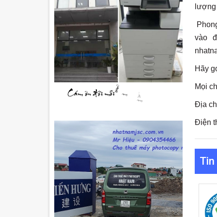
lượng 
Phong 
vào đ
nhatn
Hãy gọ
Mọi chi
Địa c
Điện 
Tin