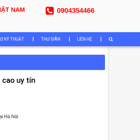
NHẬT NAM
0904354466
Ợ KỸ THUẬT
THƯ GIÃN
LIÊN HỆ
cao uy tín
ại Hà Nội