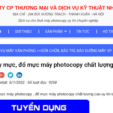
TY CP THƯƠNG MẠI VÀ DỊCH VỤ KỸ THUẬT 
ĐỊA CHỈ : 244 BÙI XƯƠNG TRẠCH - THANH XUÂN - HÀ NỘI
Dịch vụ cho thuê máy photocopy uy tín chuyên nghiệp
GIỚI THIỆU
SẢN PHẨM
TIN TỨC
HỖ TR
 VỤ MÁY VĂN PHÒNG
>>
SỬA CHỮA, BẢO TRÌ, BẢO DƯỠNG MÁY VP
y mực, đổ mực máy photocopy chất lượng 
nhật: 6/1/2022 - Số lượt đọc: 9258
ực máy photocopy , đổ mực máy photocopy chất lượng cao uy tín t