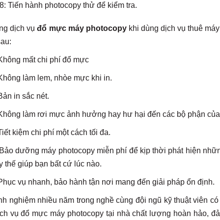
: Tiến hành photocopy thử để kiểm tra.
ng dịch vụ
đổ mực máy photocopy
khi dùng dịch vụ thuê má
au:
ng mất chi phí đổ mực
ng làm lem, nhòe mực khi in.
 in sắc nét.
ng làm rơi mực ảnh hưởng hay hư hại đến các bộ phận của
 kiệm chi phí một cách tối đa.
 dưỡng máy photocopy miễn phí để kịp thời phát hiện những l
y thế giúp bạn bất cứ lúc nào.
c vụ nhanh, bảo hành tận nơi mang đến giải pháp ổn định.
nh nghiệm nhiều năm trong nghề cùng đội ngũ kỹ thuật viên có
ịch vụ đổ mực máy photocopy tại nhà chất lượng hoàn hảo, đả