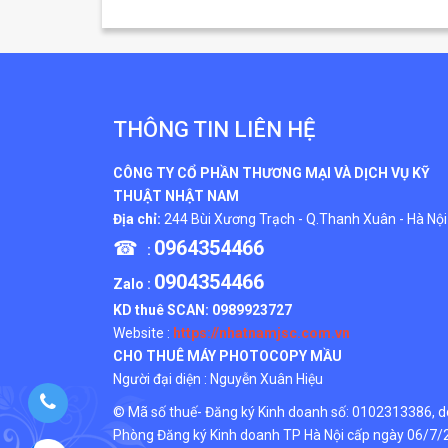
THÔNG TIN LIÊN HỆ
CÔNG TY CỔ PHẦN THƯƠNG MẠI VÀ DỊCH VỤ KỸ
THUẬT NHẬT NAM
Địa chỉ:
244 Bùi Xương Trạch - Q.Thanh Xuân - Hà Nội
☎
0964354466
:
0904354466
Zalo :
KD thuê SCAN:
0989923727
Website :
https://nhatnamjsc.com.vn
CHO THUÊ MÁY PHOTOCOPY MẦU
Người đại diện : Nguyễn Xuân Hiệu
© Mã số thuế- Đăng ký Kinh doanh số: 0102313386, d
Phòng Đăng ký Kinh doanh TP Hà Nội cấp ngày 06/7