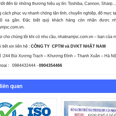
tốt đến từ những thương hiệu uy tín: Toshiba, Cannon, Sharp… 
cách phục vụ nhanh chóng tận tình, chuyên nghiệp, đổ mực tại 
ộ xa gần. Đặc biệt quý khách hàng còn nhận được nh
amjsc.com.vn.
i cho chúng tôi khi có nhu cầu, nhatnamjsc.com.vn – bạn của 
 tiết xin liên hệ :
CÔNG TY CPTM và DVKT NHẬT NAM
hỉ :244 Bùi Xương Trạch – Khương Đình – Thanh Xuân – Hà Nộ
thoại : 0984432444 -
0904354466
 liên quan