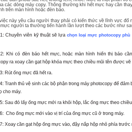
a các dòng máy copy. Thông thường khi hết mực hay cần thay
nh trên màn hình hoặc đèn báo.
iệc này yêu cầu người thay phải có kiến thức về lĩnh vực đ
 mực người ta thường tiến hành lần lượt theo các bước như sa
1: Chuyên viên kỹ thuật sẽ lựa
chọn loại mực photocopy phù
2: Khi có đèn báo hết mực, hoặc màn hình hiển thị báo cầ
opy ra xoay cần gạt hộp khóa mực theo chiều mũi tên được vẽ 
: Rút ống mực đã hết ra.
: Tranh thủ vệ sinh các bộ phận trong máy photocopy để đảm b
họ cho máy.
: Sau đó lấy ống mực mới ra khỏi hộp, lắc ống mực theo chiều 
: Cho ống mực mới vào vị trí của ống mực cũ ở trong máy.
: Xoay cần gạt hộp ống mực vào, đậy nắp hộp nhỏ phía trước 