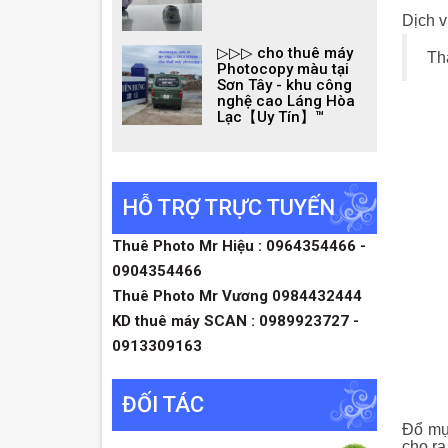
Dịch v
▷▷▷ cho thuê máy
Th
Photocopy màu tại
Sơn Tây - khu công
nghệ cao Láng Hòa
Lạc【Uy Tín】™
HỖ TRỢ TRỰC TUYẾN
Thuê Photo Mr Hiệu : 0964354466 -
0904354466
Thuê Photo Mr Vương 0984432444
KD thuê máy SCAN : 0989923727 -
0913309163
ĐỐI TÁC
Đổ mự
cho ra