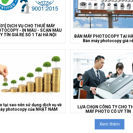
[01] DỊCH VỤ CHO THUÊ MÁY
TOCOPY - IN MÀU - SCAN MÀU
Y TÍN GIÁ RẺ SỐ 1 TẠI HÀ NỘI
BÁN MÁY PHOTOCOPY TẠI HÀ
Bán máy photocopy giá r
o tại sao nên sử dụng dịch vụ về
LỰA CHỌN CÔNG TY CHO T
áy photocopy của NHẬT NAM
MÁY PHOTO CÓ UY TÍN
Xem thêm