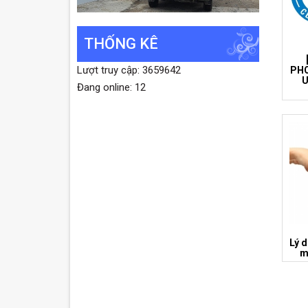
THỐNG KÊ
Lượt truy cập: 3659642
PHO
U
Đang online: 12
Lý d
m