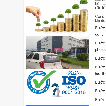
bền củ
câu lệ
Công v
khi đổ
Bước 
dụng.
Bước 
photoc
Bước 3
Bước 4
tuổi t
Bước 5
Bước 6
Bước 7