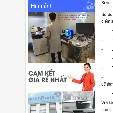
Bước 8
Hình ảnh
Sử dụ
điểm s
- Khô
- Khô
- Bản
- Khô
- Tiết
- Bảo
để tha
- Phụ
Với ki
bạn d