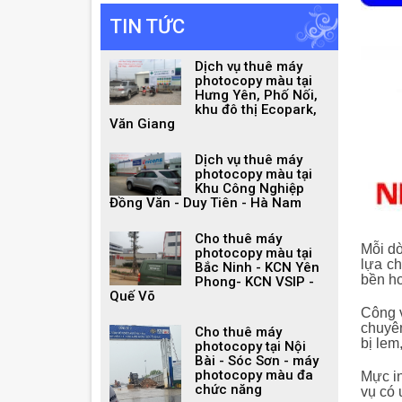
TIN TỨC
Dịch vụ thuê máy
photocopy màu tại
Hưng Yên, Phố Nối,
khu đô thị Ecopark,
Văn Giang
Dịch vụ thuê máy
photocopy màu tại
Khu Công Nghiệp
Đồng Văn - Duy Tiên - Hà Nam
Cho thuê máy
Mỗi dò
photocopy màu tại
lựa c
Bắc Ninh - KCN Yên
bền h
Phong- KCN VSIP -
Quế Võ
Công v
chuyê
Cho thuê máy
bị lem
photocopy tại Nội
Bài - Sóc Sơn - máy
photocopy màu đa
Mực in
chức năng
vụ có 