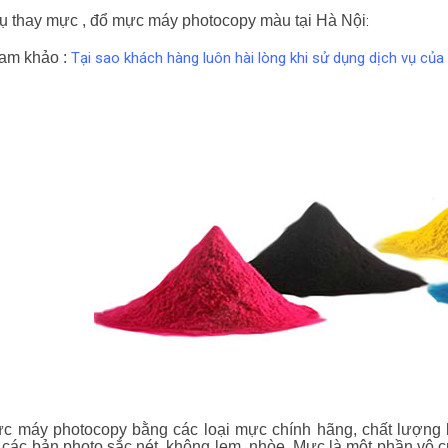
ụ thay mực , đổ mực máy photocopy màu tại Hà Nội
:
am khảo :
Tại sao khách hàng luôn hài lòng khi sử dụng dịch vụ củ
c máy photocopy bằng các loại mực chính hãng, chất lượng 
 các bản photo sắc nét, không lem, nhòe. Mực là một phần vô c