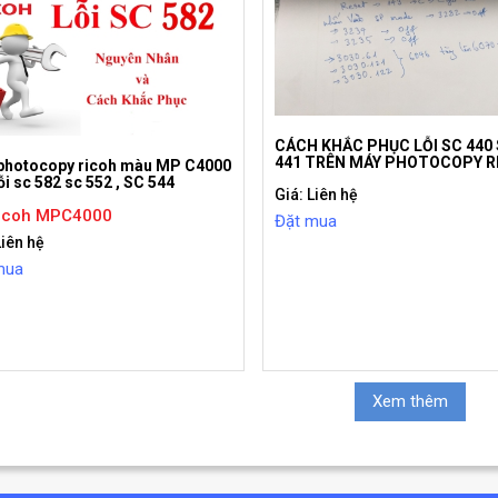
CÁCH KHẮC PHỤC LỖI SC 440
441 TRÊN MÁY PHOTOCOPY R
photocopy ricoh màu MP C4000
ỗi sc 582 sc 552 , SC 544
Giá: Liên hệ
icoh MPC4000
Đặt mua
Liên hệ
mua
Xem thêm