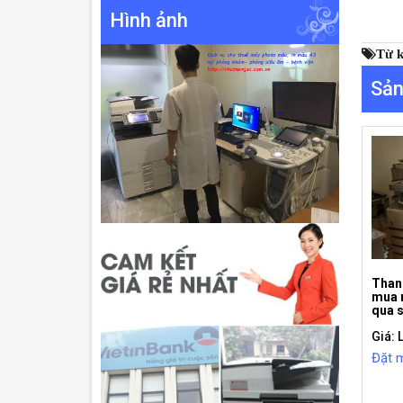
Hình ảnh
Từ 
Sản
Than
mua 
qua 
Giá: 
Đặt 