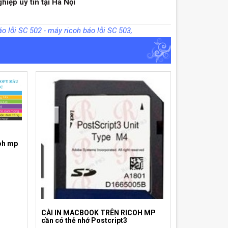
iệp uy tín tại Hà Nội
 lỗi SC 502 - máy ricoh báo lỗi SC 503,
coh mp
CÀI IN MACBOOK TRÊN RICOH MP
cần có thẻ nhớ Postcript3