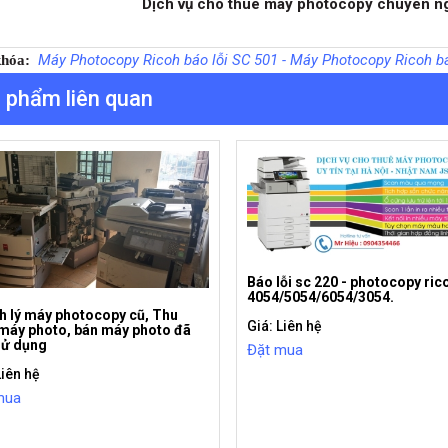
Dịch vụ cho thuê máy photocopy chuyên ngh
Máy Photocopy Ricoh báo lỗi SC 501 - Máy Photocopy Ricoh báo
khóa:
 phẩm liên quan
Báo lỗi sc 220 - photocopy ri
4054/5054/6054/3054.
h lý máy photocopy cũ, Thu
Giá: Liên hệ
máy photo, bán máy photo đã
sử dụng
Đặt mua
Liên hệ
mua