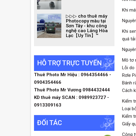
Khi má
▷▷▷ cho thuê máy
Nguyên
Photocopy màu tại
Sơn Tây - khu công
nghệ cao Láng Hòa
Khi se
Lạc【Uy Tín】™
quá tả
Nguyên
Mô tơ 
HỖ TRỢ TRỰC TUYẾN
Lỗi do
Thuê Photo Mr Hiệu : 0964354466 -
Rơle P
0904354466
Bánh ră
Thuê Photo Mr Vương 0984432444
Cách k
KD thuê máy SCAN : 0989923727 -
Kiểm t
0913309163
Loại bỏ
Kiểm tr
ĐỐI TÁC
Giấy qu
Công t