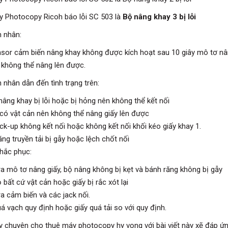
y Photocopy Ricoh báo lỗi SC 503 là
Bộ nâng khay 3 bị lỗi
 nhân:
nsor cảm biến nâng khay không được kích hoạt sau 10 giây mô tơ nâ
i không thể nâng lên được.
 nhân dẫn đến tình trạng trên:
nâng khay bị lỗi hoặc bị hỏng nên không thể kết nối
 có vật cản nên không thể nâng giấy lên được
ick-up không kết nối hoặc không kết nối khối kéo giấy khay 1.
ng truyền tải bị gẫy hoặc lệch chốt nối
hắc phục:
ra mô tơ nâng giấy, bộ nâng không bị kẹt và bánh răng không bị gẫy
 bất cứ vật cản hoặc giấy bị rắc xót lại
a cảm biến và các jack nối.
á vạch quy định hoặc giấy quá tải so với quy định.
y chuyên cho thuê máy photocopy hy vọng với bài viết này xẽ đáp ứng