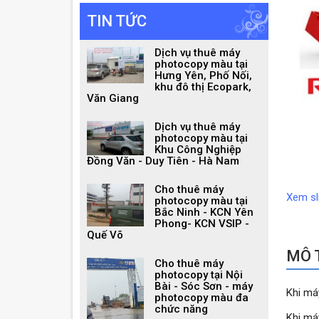
TIN TỨC
Dịch vụ thuê máy
photocopy màu tại
Hưng Yên, Phố Nối,
khu đô thị Ecopark,
Văn Giang
Dịch vụ thuê máy
photocopy màu tại
Khu Công Nghiệp
Đồng Văn - Duy Tiên - Hà Nam
Cho thuê máy
Xem sl
photocopy màu tại
Bắc Ninh - KCN Yên
Phong- KCN VSIP -
Quế Võ
MÔ T
Cho thuê máy
photocopy tại Nội
Bài - Sóc Sơn - máy
Khi má
photocopy màu đa
chức năng
Khi má