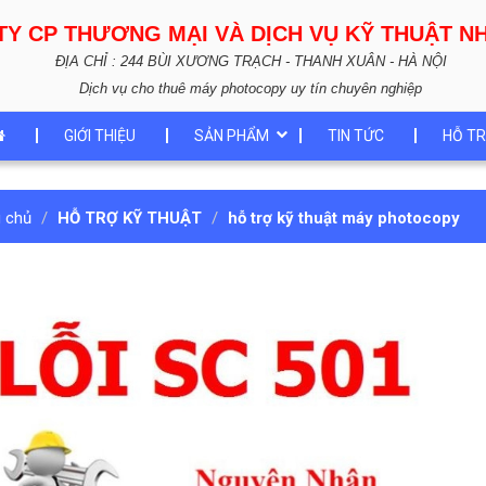
TY CP THƯƠNG MẠI VÀ DỊCH VỤ KỸ THUẬT 
ĐỊA CHỈ : 244 BÙI XƯƠNG TRẠCH - THANH XUÂN - HÀ NỘI
Dịch vụ cho thuê máy photocopy uy tín chuyên nghiệp
GIỚI THIỆU
SẢN PHẨM
TIN TỨC
HỖ TR
g chủ
HỖ TRỢ KỸ THUẬT
hỗ trợ kỹ thuật máy photocopy