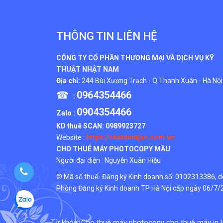
THÔNG TIN LIÊN HỆ
CÔNG TY CỔ PHẦN THƯƠNG MẠI VÀ DỊCH VỤ KỸ
THUẬT NHẬT NAM
Địa chỉ:
244 Bùi Xương Trạch - Q.Thanh Xuân - Hà Nội
☎
0964354466
:
0904354466
Zalo :
KD thuê SCAN:
0989923727
Website :
https://nhatnamjsc.com.vn
CHO THUÊ MÁY PHOTOCOPY MẦU
Người đại diện : Nguyễn Xuân Hiệu
© Mã số thuế- Đăng ký Kinh doanh số: 0102313386, d
Phòng Đăng ký Kinh doanh TP Hà Nội cấp ngày 06/7
Từ khóa:
Cho thuê máy photocopy
cho thuê máy in 