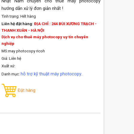
Nhật Nam chuyên cho thuê máy photocopy
hướng dẫn xử lý đơn giản nhất !
Tình trạng:
Hết hàng
Liên hệ đặt hàng:
ĐỊA CHỈ : 244 BÙI XƯƠNG TRẠCH -
THANH XUÂN - HÀ NỘI
Dịch vụ cho thuê máy photocopy uy tín chuyên
nghiệp
MS:may photocopy ricoh
Giá: Liên hệ
Xuất xứ:
hỗ trợ kỹ thuật máy photocopy
Danh mục:
.
Đặt hàng