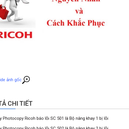
ide ảnh gốc
Ả CHI TIẾT
y Photocopy Ricoh báo lỗi SC 501 là Bộ nâng khay 1 bị lỗi
y Photocopy Ricoh báo lỗi SC 502 là Bộ nâng khay 2 bị lỗi