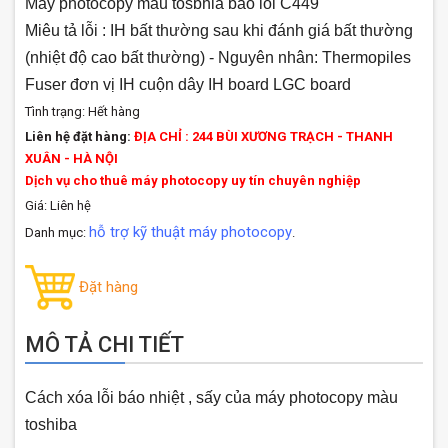
Máy photocopy màu tosbhia báo lỗi C449
Miêu tả lỗi : IH bất thường sau khi đánh giá bất thường
(nhiệt độ cao bất thường) - Nguyên nhân: Thermopiles
Fuser đơn vị IH cuộn dây IH board LGC board
Tình trạng:
Hết hàng
Liên hệ đặt hàng:
ĐỊA CHỈ : 244 BÙI XƯƠNG TRẠCH - THANH
XUÂN - HÀ NỘI
Dịch vụ cho thuê máy photocopy uy tín chuyên nghiệp
Giá: Liên hệ
hỗ trợ kỹ thuật máy photocopy
Danh mục:
.
Đặt hàng
MÔ TẢ CHI TIẾT
Cách xóa lỗi báo nhiệt , sấy của máy photocopy màu
toshiba