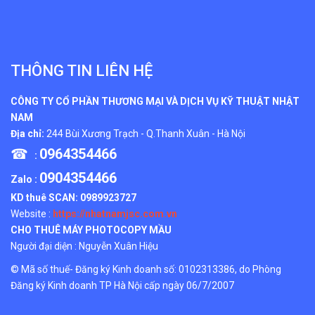
THÔNG TIN LIÊN HỆ
CÔNG TY CỔ PHẦN THƯƠNG MẠI VÀ DỊCH VỤ KỸ THUẬT NHẬT
NAM
Địa chỉ:
244 Bùi Xương Trạch - Q.Thanh Xuân - Hà Nội
☎
0964354466
:
0904354466
Zalo :
KD thuê SCAN:
0989923727
Website :
https://nhatnamjsc.com.vn
CHO THUÊ MÁY PHOTOCOPY MẦU
Người đại diện : Nguyễn Xuân Hiệu
© Mã số thuế- Đăng ký Kinh doanh số: 0102313386, do Phòng
Đăng ký Kinh doanh TP Hà Nội cấp ngày 06/7/2007