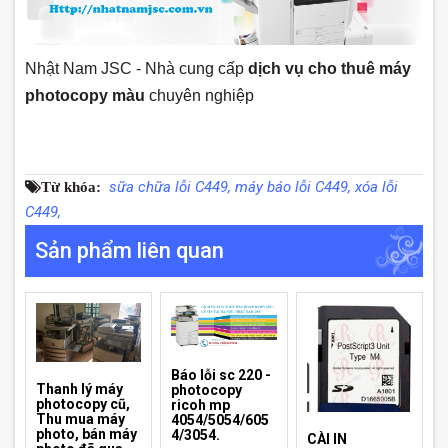
Nhật Nam JSC - Nhà cung cấp
dịch vụ cho thuê máy
photocopy màu
chuyên nghiệp
sữa chữa lỗi C449,
máy báo lỗi C449,
xóa lỗi
Từ khóa:
C449,
Sản phẩm liên quan
Báo lỗi sc 220 -
Thanh lý máy
photocopy
photocopy cũ,
ricoh mp
Thu mua máy
4054/5054/605
photo, bán máy
4/3054.
CÀI IN