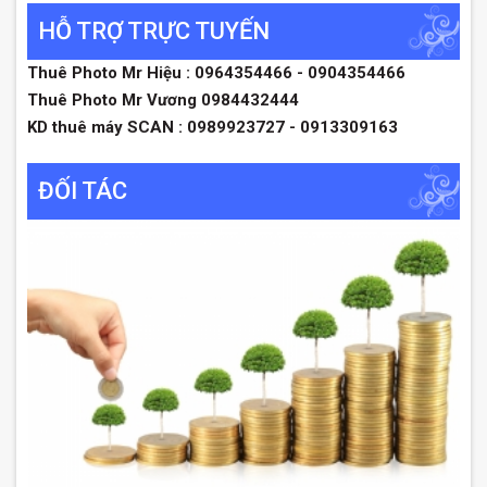
HỖ TRỢ TRỰC TUYẾN
Thuê Photo Mr Hiệu : 0964354466 - 0904354466
Thuê Photo Mr Vương 0984432444
KD thuê máy SCAN : 0989923727 - 0913309163
ĐỐI TÁC