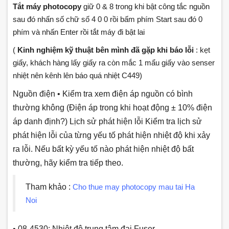
Tắt máy photocopy
giữ 0 & 8 trong khi bật công tắc nguồn
sau đó nhấn số chữ số 4 0 0 rồi bấm phím Start sau đó 0
phím và nhấn Enter rồi tắt máy đi bật lai
(
Kinh nghiệm kỹ thuật bên mình đã gặp khi báo lỗi
: kẹt
giấy, khách hàng lấy giấy ra còn mắc 1 mẩu giấy vào senser
nhiệt nên kênh lên báo quá nhiệt C449)
Nguồn điện • Kiểm tra xem điện áp nguồn có bình
thường không (Điện áp trong khi hoạt động ± 10% điện
áp danh định?) Lịch sử phát hiện lỗi Kiểm tra lịch sử
phát hiện lỗi của từng yếu tố phát hiện nhiệt độ khi xảy
ra lỗi. Nếu bất kỳ yếu tố nào phát hiện nhiệt độ bất
thường, hãy kiểm tra tiếp theo.
Tham khảo :
Cho thue may photocopy mau tai Ha
Noi
• 08-4530: Nhiệt độ trung tâm đai Fuser