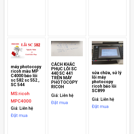
CÁCH KHẮC
máy photocopy
PHỤC LỖI SC
ricoh màu MP
sửa chữa, sử lý
440 SC 441
C4000 báo lỗi
lỗi máy
TRÊN MÁY
sc 582 sc 552 ,
photocopy
PHOTOCOPY
SC 544
ricoh báo lỗi
RICOH
SC899
MS:ricoh
Giá: Liên hệ
Giá: Liên hệ
MPC4000
Đặt mua
Đặt mua
Giá: Liên hệ
Đặt mua