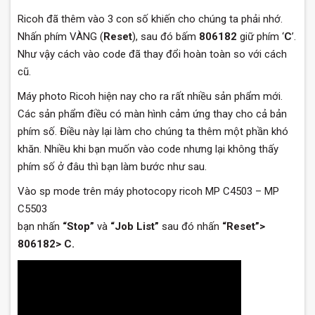
Ricoh đã thêm vào 3 con số khiến cho chúng ta phải nhớ.
Nhấn phím VÀNG (
Reset
), sau đó bấm
806182
giữ phím ‘
C
’.
Như vậy cách vào code đã thay đổi hoàn toàn so với cách
cũ.
Máy photo Ricoh hiện nay cho ra rất nhiều sản phẩm mới.
Các sản phẩm điều có màn hình cảm ứng thay cho cả bản
phím số. Điều này lại làm cho chúng ta thêm một phần khó
khăn. Nhiều khi bạn muốn vào code nhưng lại không thấy
phím số ở đâu thì bạn làm bước như sau.
Vào sp mode trên máy photocopy ricoh MP C4503 – MP
C5503
bạn nhấn
“Stop”
và
“Job List”
sau đó nhấn
“Reset”>
806182> C.