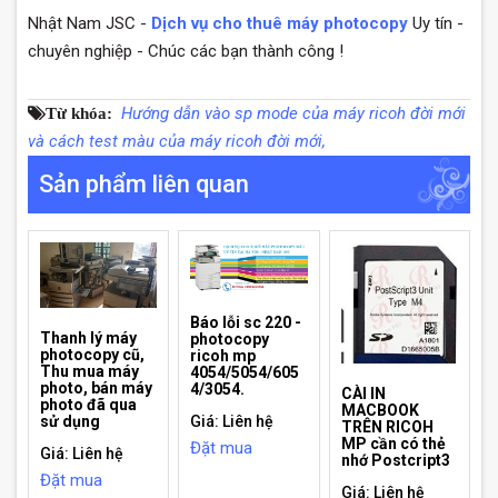
Nhật Nam JSC -
Dịch vụ cho thuê máy photocopy
Uy tín -
chuyên nghiệp - Chúc các bạn thành công !
Hướng dẫn vào sp mode của máy ricoh đời mới
Từ khóa:
và cách test màu của máy ricoh đời mới,
Sản phẩm liên quan
Báo lỗi sc 220 -
Thanh lý máy
photocopy
photocopy cũ,
ricoh mp
Thu mua máy
4054/5054/605
photo, bán máy
4/3054.
CÀI IN
photo đã qua
MACBOOK
sử dụng
Giá: Liên hệ
TRÊN RICOH
MP cần có thẻ
Đặt mua
Giá: Liên hệ
nhớ Postcript3
Đặt mua
Giá: Liên hệ