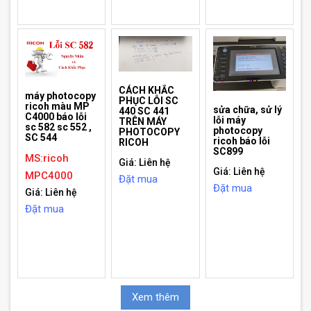
CÁCH KHẮC
máy photocopy
PHỤC LỖI SC
ricoh màu MP
sửa chữa, sử lý
440 SC 441
C4000 báo lỗi
lỗi máy
TRÊN MÁY
sc 582 sc 552 ,
photocopy
PHOTOCOPY
SC 544
ricoh báo lỗi
RICOH
SC899
MS:ricoh
Giá: Liên hệ
Giá: Liên hệ
MPC4000
Đặt mua
Đặt mua
Giá: Liên hệ
Đặt mua
Xem thêm