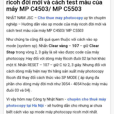
ricoh đời mới và cách test màu của
máy MP C4503/ MP C5503
NHẬT NAM JSC –
Cho thue may photocopy
uy tín chuyên
nghiệp – Hướng dẫn vào sp mode của máy ricoh đời mới và
cách test màu của máy MP C4503/ MP C5503
Như chúng ta cũng đã quá quen thuộc với cách vào sp
mode (system sp). Nhấn
Clear vàng
–
107
– giữ
Clear
Stop
trong vòng 2, 3 giây là sẽ vào được code của máy
photocopy. Hay đối với dòng máy Ricoh đuôi 02 lại hơi khác
một tí. Nhấn RESET – 107 – giữ C từ 2, 3 giây. Nhưng đối với
cách dòng mấy hiện nay thi hãng sản xuất máy photocopy
Ricoh đã thay đổi cách thức vào SP MODE ( áp dụng đa
phần cho dòng máy đời mới như 3054 - 4054 hoặc máy màu
đuôi 03 và 04) .
Vì vậy hôm nay Công ty Nhật Nam -
chuyên cho thuê máy
photocopy tại Hà Nội
- xẽ hướng dẫn cho nhưng ai chưa
biết cách vào sp mode máy photocopy ricoh mới nhất.