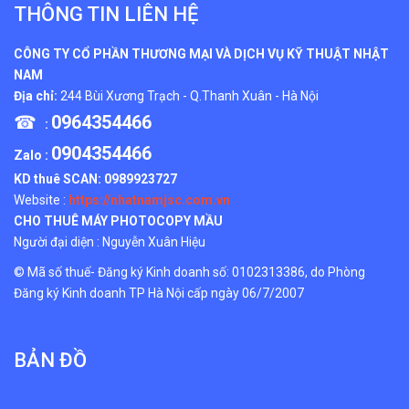
THÔNG TIN LIÊN HỆ
CÔNG TY CỔ PHẦN THƯƠNG MẠI VÀ DỊCH VỤ KỸ THUẬT NHẬT
NAM
Địa chỉ:
244 Bùi Xương Trạch - Q.Thanh Xuân - Hà Nội
☎
0964354466
:
0904354466
Zalo :
KD thuê SCAN:
0989923727
Website :
https://nhatnamjsc.com.vn
CHO THUÊ MÁY PHOTOCOPY MẦU
Người đại diện : Nguyễn Xuân Hiệu
© Mã số thuế- Đăng ký Kinh doanh số: 0102313386, do Phòng
Đăng ký Kinh doanh TP Hà Nội cấp ngày 06/7/2007
BẢN ĐỒ