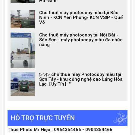
Hà Nam
Cho thuê máy photocopy màu tại Bắc
Ninh - KCN Yên Phong- KCN VSIP - Quế
Võ
Cho thuê máy photocopy tại Nội Bài -
Sóc Sơn - máy photocopy màu đa chức
năng
▷▷▷ cho thuê máy Photocopy màu tại
Sơn Tây - khu công nghệ cao Láng Hòa
Lạc【Uy Tín】™
HỖ TRỢ TRỰC TUYẾN
Thuê Photo Mr Hiệu : 0964354466 - 0904354466