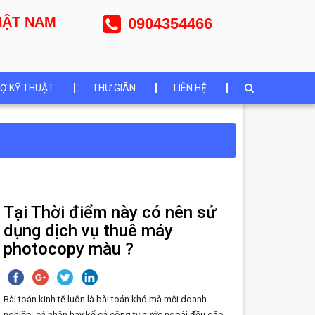
NHẬT NAM
0904354466
Ợ KỸ THUẬT
THƯ GIÃN
LIÊN HỆ
Tại Thời điểm này có nên sử
dụng dịch vụ thuê máy
photocopy màu ?
Bài toán kinh tế luôn là bài toán khó mà mỗi doanh
nghiệp, cá nhân hay kể cả công ty nước ngoài đều gặp