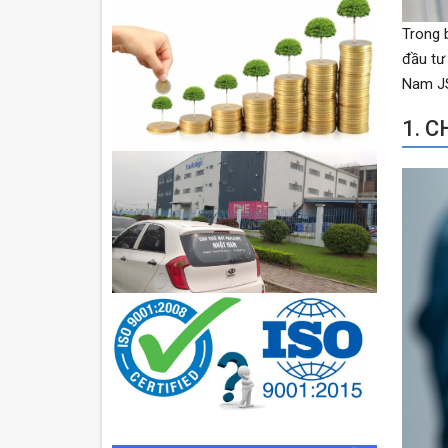
Trong 
đầu tư
Nam J
1. 