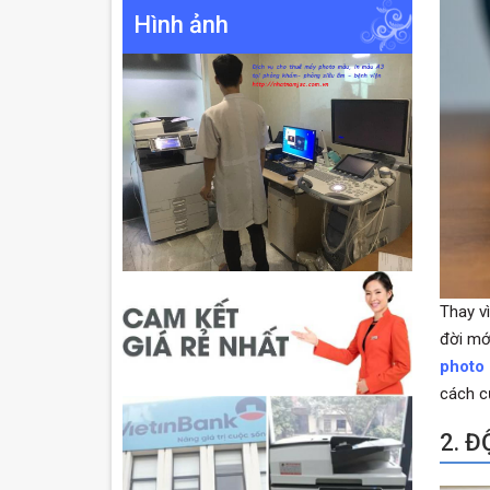
Hình ảnh
Thay v
đời mớ
photo 
cách c
2. 