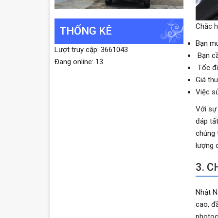
Chắc h
THỐNG KÊ
Bạn mu
Lượt truy cập: 3661043
Bạn cầ
Đang online: 13
Tốc độ
Giá th
Việc s
Với sự
đáp tất
chúng 
lượng 
3. 
Nhật N
cao, đ
photoc