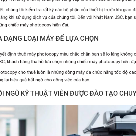
t, chúng tôi kiểm tra rất kỹ các bộ phận của thiết bị trước khi giao
 lắng khi sử dụng dịch vụ của chúng tôi. Đến với Nhật Nam JSC, bạn 
ững chiếc máy photocopy hiện đại.
ĐA DẠNG LOẠI MÁY ĐỂ LỰA CHỌN
yết định thuê máy photocopy màu chắc chắn bạn sẽ lo lắng không c
C, khách hàng tha hồ lựa chọn những chiếc máy photocopy hiện đại 
otocopy cho thuê luôn là những dòng máy đa chức năng tốc độ cao
g lại hiệu quả bất ngờ cho công việc của bạn.
ĐỘI NGŨ KỸ THUẬT VIÊN ĐƯỢC ĐÀO TẠO CHU