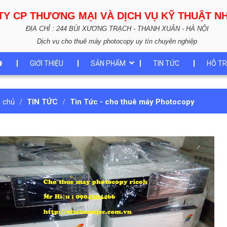
TY CP THƯƠNG MẠI VÀ DỊCH VỤ KỸ THUẬT 
ĐỊA CHỈ : 244 BÙI XƯƠNG TRẠCH - THANH XUÂN - HÀ NỘI
Dịch vụ cho thuê máy photocopy uy tín chuyên nghiệp
GIỚI THIỆU
SẢN PHẨM
TIN TỨC
HỖ TR
g chủ
TIN TỨC
Tin Tức - cho thuê máy Photocopy