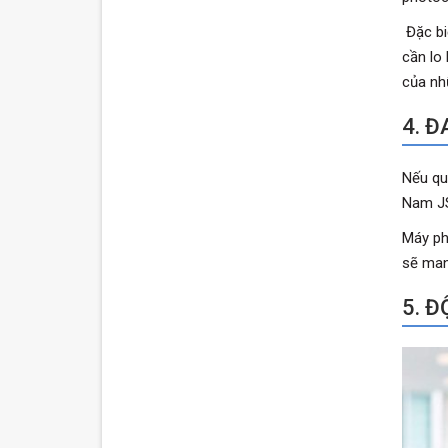
Đặc biệ
cần lo
của nh
4. 
Nếu qu
Nam JS
Máy ph
sẽ man
5. 