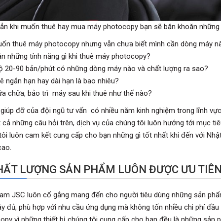
ẳn khi muốn thuê hay mua máy photocopy bạn sẽ băn khoăn những 
ốn thuê máy photocopy nhưng vẫn chưa biết mình cần dòng máy n
n những tính năng gì khi thuê máy photocopy?
 20-90 bản/phút có những dòng máy nào và chất lượng ra sao?
uê ngắn hạn hay dài hạn là bao nhiêu?
ửa chữa, bảo trì máy sau khi thuê như thế nào?
 giúp đỡ của đội ngũ tư vấn có nhiều năm kinh nghiệm trong lĩnh vự
 cả những câu hỏi trên, dịch vụ của chúng tôi luôn hướng tới mục tiê
tôi luôn cam kết cung cấp cho bạn những gì tốt nhất khi đến với N
cao.
CHẤT LƯỢNG SẢN PHẨM LUÔN ĐƯỢC ƯU TIÊ
am JSC luôn cố gắng mang đến cho người tiêu dùng những sản phẩm
ầy đủ, phù hợp với nhu cầu ứng dụng mà không tốn nhiều chi phí đầu 
opy vì những thiết bị chúng tôi cung cấp cho bạn đều là những sản phẩ