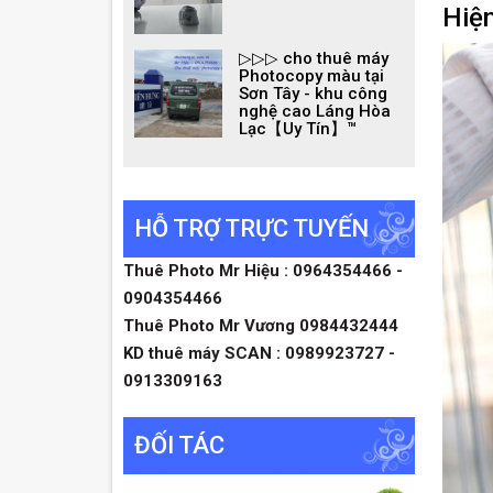
Hiện
▷▷▷ cho thuê máy
Photocopy màu tại
Sơn Tây - khu công
nghệ cao Láng Hòa
Lạc【Uy Tín】™
HỖ TRỢ TRỰC TUYẾN
Thuê Photo Mr Hiệu : 0964354466 -
0904354466
Thuê Photo Mr Vương 0984432444
KD thuê máy SCAN : 0989923727 -
0913309163
ĐỐI TÁC