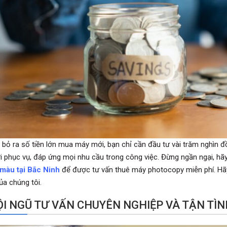
ì bỏ ra số tiền lớn mua máy mới, bạn chỉ cần đầu tư vài trăm nghìn
i phục vụ, đáp ứng mọi nhu cầu trong công việc. Đừng ngần ngại, hã
màu tại Bắc Ninh
để được tư vấn thuê máy photocopy miễn phí. Hã
ủa chúng tôi.
ĐỘI NGŨ TƯ VẤN CHUYÊN NGHIỆP VÀ TẬN TÌ