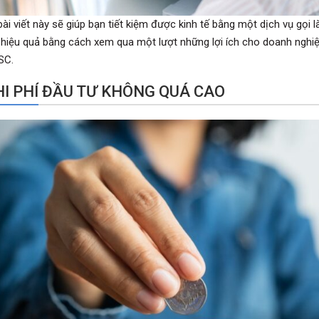
bài viết này sẽ giúp bạn tiết kiệm được kinh tế bằng một dịch vụ gọ
 hiệu quả bằng cách xem qua một lượt những lợi ích cho doanh nghi
SC.
CHI PHÍ ĐẦU TƯ KHÔNG QUÁ CAO