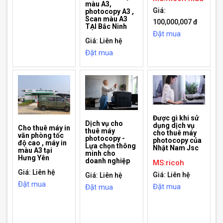
màu A3,
Giá:
photocopy A3 ,
Scan màu A3
100,000,007 đ
TẠI Bắc Ninh
Đặt mua
Giá: Liên hệ
Đặt mua
Được gì khi sử
Dịch vụ cho
dụng dịch vụ
Cho thuê máy in
thuê máy
cho thuê máy
văn phòng tốc
photocopy -
photocopy của
độ cao , máy in
Lựa chọn thông
Nhật Nam Jsc
màu A3 tại
minh cho
Hưng Yên
doanh nghiệp
MS:ricoh
Giá: Liên hệ
Giá: Liên hệ
Giá: Liên hệ
Đặt mua
Đặt mua
Đặt mua