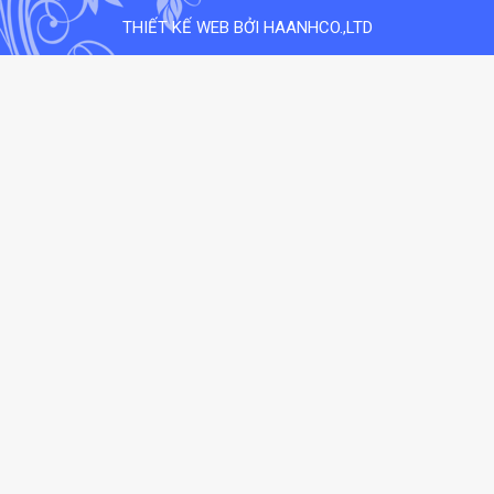
THIẾT KẾ WEB BỞI HAANHCO.,LTD