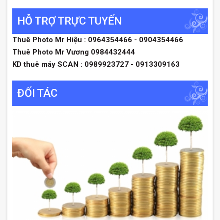
HỖ TRỢ TRỰC TUYẾN
Thuê Photo Mr Hiệu : 0964354466 - 0904354466
Thuê Photo Mr Vương 0984432444
KD thuê máy SCAN : 0989923727 - 0913309163
ĐỐI TÁC