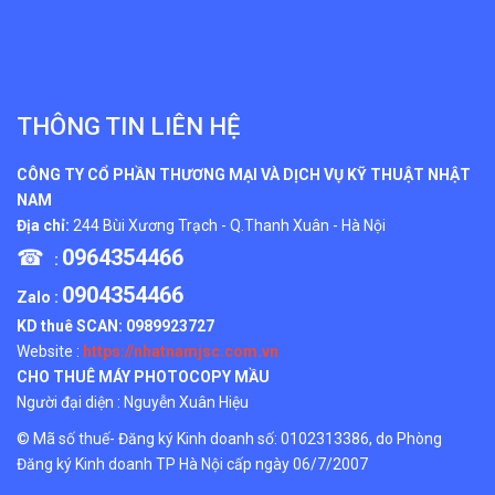
THÔNG TIN LIÊN HỆ
CÔNG TY CỔ PHẦN THƯƠNG MẠI VÀ DỊCH VỤ KỸ THUẬT NHẬT
NAM
Địa chỉ:
244 Bùi Xương Trạch - Q.Thanh Xuân - Hà Nội
☎
0964354466
:
0904354466
Zalo :
KD thuê SCAN:
0989923727
Website :
https://nhatnamjsc.com.vn
CHO THUÊ MÁY PHOTOCOPY MẦU
Người đại diện : Nguyễn Xuân Hiệu
© Mã số thuế- Đăng ký Kinh doanh số: 0102313386, do Phòng
Đăng ký Kinh doanh TP Hà Nội cấp ngày 06/7/2007