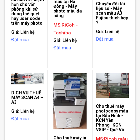
màu tại Hà
Chuyển đổi tài
hơn cho văn
Đông - Máy
liệu số - Máy
phòng khi sử
photo màu đa
scan màu A3
dụng thẻ quẹt
năng
Fujisu thích hợp
hay user code
?
trên máy photo
MS:RiCoh -
Giá: Liên hệ
Giá: Liên hệ
Toshiba
Đặt mua
Đặt mua
Giá: Liên hệ
Đặt mua
DỊCH VỤ THUÊ
MÁY SCAN A4 –
A3
Cho thuê máy
photocopy màu
Giá: Liên hệ
tại Bắc Ninh -
Đặt mua
KCN Yên
Phong- KCN
VSIP - Quế Võ
Cho thuê máy in
MS:Ricoh màu