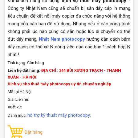
Khi khách hàng sử dụng
dịch vụ thuê máy photocopy
-
Công ty Nhật Nam cũng sẽ chuẩn bị sẵn dây cáp in mạng
tiêu chuẩn để kết nối máy copier đa chức năng với hệ thống
mạng của các bạn để sử dụng, Nhưng nếu ở các công trình
không phải lúc nào cũng có sẵn hoặc lúc di chuyển có thể
đứt dây mạng,
Nhật Nam photocopy
hướng dẫn cách bấm
dây mạng có thể xử lý công việc của các bạn 1 cách hợp lý
nhất !
Tình trạng:
Còn hàng
Liên hệ đặt hàng:
ĐỊA CHỈ : 244 BÙI XƯƠNG TRẠCH - THANH
XUÂN - HÀ NỘI
Dịch vụ cho thuê máy photocopy uy tín chuyên nghiệp
MS:tại Hà Nội
Giá: Liên hệ
Xuất xứ:
hỗ trợ kỹ thuật máy photocopy
Danh mục:
.
Đặt hàng