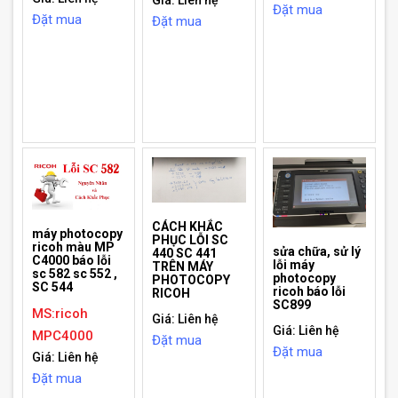
Đặt mua
Đặt mua
Đặt mua
CÁCH KHẮC
máy photocopy
PHỤC LỖI SC
ricoh màu MP
sửa chữa, sử lý
440 SC 441
C4000 báo lỗi
lỗi máy
TRÊN MÁY
sc 582 sc 552 ,
photocopy
PHOTOCOPY
SC 544
ricoh báo lỗi
RICOH
SC899
MS:ricoh
Giá: Liên hệ
Giá: Liên hệ
MPC4000
Đặt mua
Đặt mua
Giá: Liên hệ
Đặt mua