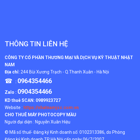
THÔNG TIN LIÊN HỆ
CÔNG TY CỔ PHẦN THƯƠNG MẠI VÀ DỊCH VỤ KỸ THUẬT NHẬT
NAM
Địa chỉ:
244 Bùi Xương Trạch - Q.Thanh Xuân - Hà Nội
☎
0964354466
:
0904354466
Zalo :
KD thuê SCAN:
0989923727
Website :
https://nhatnamjsc.com.vn
CHO THUÊ MÁY PHOTOCOPY MẦU
Người đại diện : Nguyễn Xuân Hiệu
© Mã số thuế- Đăng ký Kinh doanh số: 0102313386, do Phòng
Đăng ký Kinh doanh TP Hà Nội cấp ngày 06/7/2007