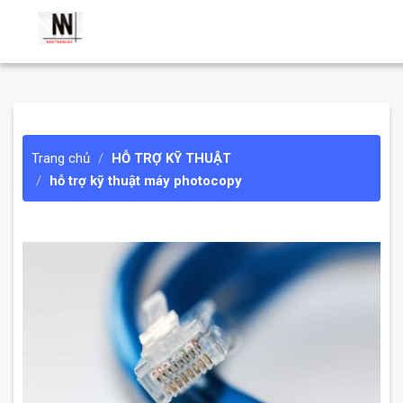
Trang chủ
HỖ TRỢ KỸ THUẬT
hỗ trợ kỹ thuật máy photocopy