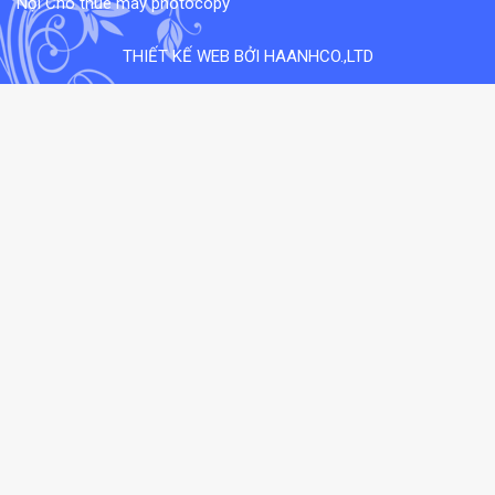
Nội
Cho thue may photocopy
THIẾT KẾ WEB BỞI HAANHCO.,LTD