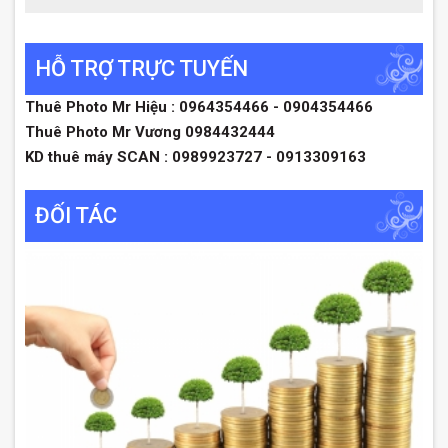
HỖ TRỢ TRỰC TUYẾN
Thuê Photo Mr Hiệu : 0964354466 - 0904354466
Thuê Photo Mr Vương 0984432444
KD thuê máy SCAN : 0989923727 - 0913309163
ĐỐI TÁC