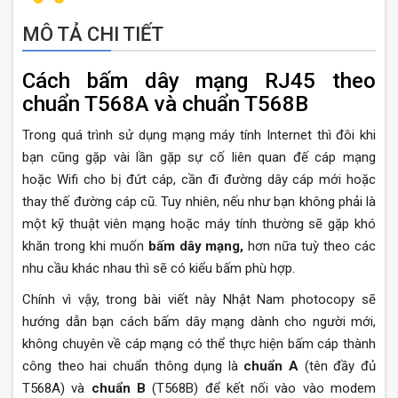
MÔ TẢ CHI TIẾT
Cách bấm dây mạng RJ45 theo
chuẩn T568A và chuẩn T568B
Trong quá trình sử dụng mạng máy tính Internet thì đôi khi
bạn cũng gặp vài lần gặp sự cố liên quan đế cáp mạng
hoặc Wifi cho bị đứt cáp, cần đi đường dây cáp mới hoặc
thay thế đường cáp cũ. Tuy nhiên, nếu như bạn không phải là
một kỹ thuật viên mạng hoặc máy tính thường sẽ gặp khó
khăn trong khi muốn
bấm dây mạng,
hơn nữa tuỳ theo các
nhu cầu khác nhau thì sẽ có kiểu bấm phù hợp.
Chính vì vậy, trong bài viết này Nhật Nam photocopy sẽ
hướng dẫn bạn cách bấm dây mạng dành cho người mới,
không chuyên về cáp mạng có thể thực hiện bấm cáp thành
công theo hai chuẩn thông dụng là
chuẩn A
(tên đầy đủ
T568A) và
chuẩn B
(T568B) để kết nối vào vào modem