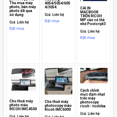
Thu mua máy
4054/5054/605
photo, bán máy
4/3054.
CÀI IN
photo đã qua
MACBOOK
sử dụng
Giá: Liên hệ
TRÊN RICOH
MP cần có thẻ
Đặt mua
Giá: Liên hệ
nhớ Postcript3
Đặt mua
Giá: Liên hệ
Đặt mua
Cách chỉnh
mực đậm nhạt
trên máy
Cho thuê máy
Cho thuê máy
photocopy
photo màu
photocopy màu
ricoh - toshiba
RICOH IMC4500
Ricoh IMC6000
Giá: Liên hệ
Giá: Liên hệ
Giá: Liên hệ