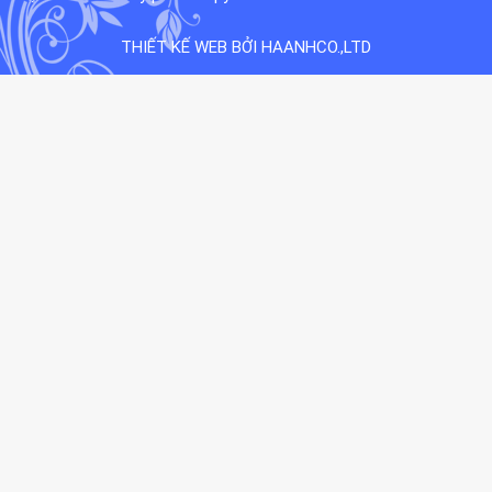
THIẾT KẾ WEB BỞI HAANHCO.,LTD