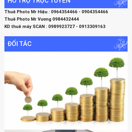
HỖ TRỢ TRỰC TUYẾN
Thuê Photo Mr Hiệu : 0964354466 - 0904354466
Thuê Photo Mr Vương 0984432444
KD thuê máy SCAN : 0989923727 - 0913309163
ĐỐI TÁC