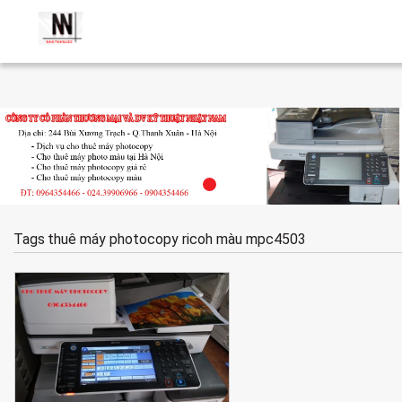
Tags
thuê máy photocopy ricoh màu mpc4503