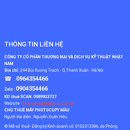
THÔNG TIN LIÊN HỆ
CÔNG TY CỔ PHẦN THƯƠNG MẠI VÀ DỊCH VỤ KỸ THUẬT NHẬT
NAM
Địa chỉ:
244 Bùi Xương Trạch - Q.Thanh Xuân - Hà Nội
☎
0964354466
:
0904354466
Zalo :
KD thuê SCAN:
0989923727
Website :
https://nhatnamjsc.com.vn
CHO THUÊ MÁY PHOTOCOPY MẦU
Người đại diện : Nguyễn Xuân Hiệu
© Mã số thuế- Đăng ký Kinh doanh số: 0102313386, do Phòng