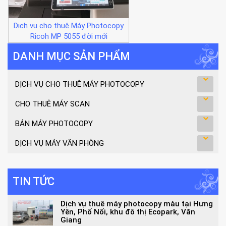
Dịch vụ cho thuê Máy Photocopy
Ricoh MP 5055 đời mới
DANH MỤC SẢN PHẨM
DỊCH VỤ CHO THUÊ MÁY PHOTOCOPY
CHO THUÊ MÁY SCAN
BÁN MÁY PHOTOCOPY
DỊCH VỤ MÁY VĂN PHÒNG
TIN TỨC
Dịch vụ thuê máy photocopy màu tại Hưng
Yên, Phố Nối, khu đô thị Ecopark, Văn
Giang