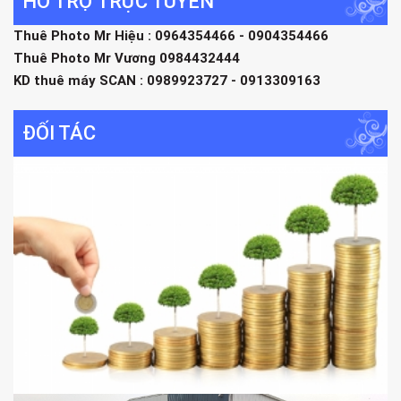
HỖ TRỢ TRỰC TUYẾN
Thuê Photo Mr Hiệu : 0964354466 - 0904354466
Thuê Photo Mr Vương 0984432444
KD thuê máy SCAN : 0989923727 - 0913309163
ĐỐI TÁC