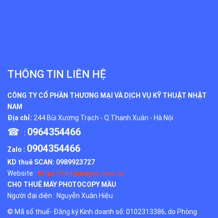
THÔNG TIN LIÊN HỆ
CÔNG TY CỔ PHẦN THƯƠNG MẠI VÀ DỊCH VỤ KỸ THUẬT NHẬT
NAM
Địa chỉ:
244 Bùi Xương Trạch - Q.Thanh Xuân - Hà Nội
☎
0964354466
:
0904354466
Zalo :
KD thuê SCAN:
0989923727
Website :
https://nhatnamjsc.com.vn
CHO THUÊ MÁY PHOTOCOPY MẦU
Người đại diện : Nguyễn Xuân Hiệu
© Mã số thuế- Đăng ký Kinh doanh số: 0102313386, do Phòng