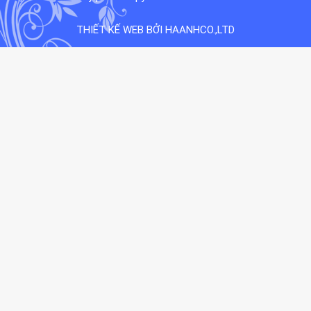
THIẾT KẾ WEB BỞI HAANHCO.,LTD