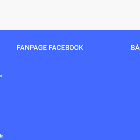
FANPAGE FACEBOOK
BẢ
i
do