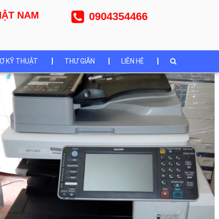
NHẬT NAM
0904354466
Ợ KỸ THUẬT
THƯ GIÃN
LIÊN HỆ