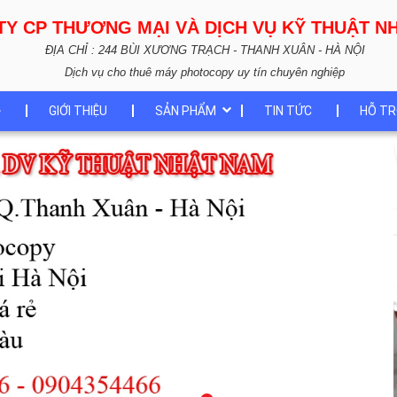
TY CP THƯƠNG MẠI VÀ DỊCH VỤ KỸ THUẬT 
ĐỊA CHỈ : 244 BÙI XƯƠNG TRẠCH - THANH XUÂN - HÀ NỘI
Dịch vụ cho thuê máy photocopy uy tín chuyên nghiệp
GIỚI THIỆU
SẢN PHẨM
TIN TỨC
HỖ TR