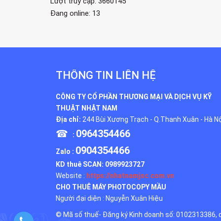
Lượt truy cập: 3660145
Đang online: 13
THÔNG TIN LIÊN HỆ
CÔNG TY CỔ PHẦN THƯƠNG MẠI VÀ DỊCH VỤ KỸ
THUẬT NHẬT NAM
Địa chỉ:
244 Bùi Xương Trạch - Q.Thanh Xuân - Hà Nộ
☎
0964354466
:
0904354466
Zalo :
KD thuê SCAN:
0989923727
Website :
https://nhatnamjsc.com.vn
CHO THUÊ MÁY PHOTOCOPY MẦU
Người đại diện : Nguyễn Xuân Hiệu
© Mã số thuế- Đăng ký Kinh doanh số: 0102313386, 