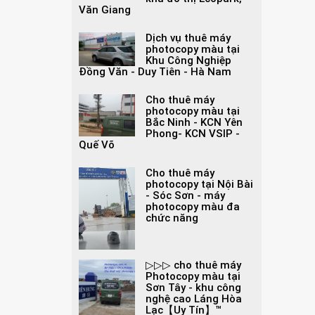
Văn Giang
Dịch vụ thuê máy
photocopy màu tại
Khu Công Nghiệp
Đồng Văn - Duy Tiên - Hà Nam
Cho thuê máy
photocopy màu tại
Bắc Ninh - KCN Yên
Phong- KCN VSIP -
Quế Võ
Cho thuê máy
photocopy tại Nội Bài
- Sóc Sơn - máy
photocopy màu đa
chức năng
▷▷▷ cho thuê máy
Photocopy màu tại
Sơn Tây - khu công
nghệ cao Láng Hòa
Lạc【Uy Tín】™