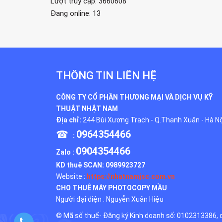
Lượt truy cập: 3660608
Đang online: 13
THÔNG TIN LIÊN HỆ
CÔNG TY CỔ PHẦN THƯƠNG MẠI VÀ DỊCH VỤ KỸ
THUẬT NHẬT NAM
Địa chỉ:
244 Bùi Xương Trạch - Q.Thanh Xuân - Hà Nộ
☎
0964354466
:
0904354466
Zalo :
KD thuê SCAN:
0989923727
Website :
https://nhatnamjsc.com.vn
CHO THUÊ MÁY PHOTOCOPY MẦU
Người đại diện : Nguyễn Xuân Hiệu
© Mã số thuế- Đăng ký Kinh doanh số: 0102313386, 