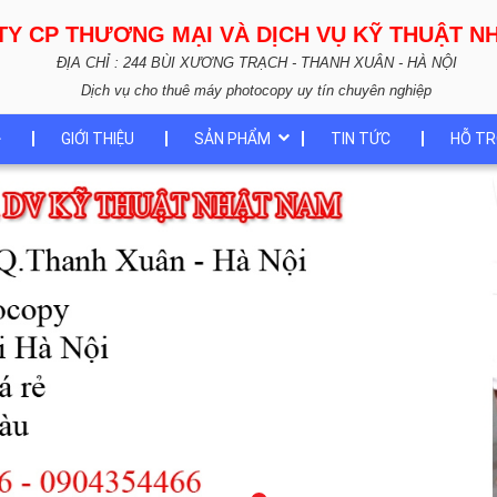
TY CP THƯƠNG MẠI VÀ DỊCH VỤ KỸ THUẬT 
ĐỊA CHỈ : 244 BÙI XƯƠNG TRẠCH - THANH XUÂN - HÀ NỘI
Dịch vụ cho thuê máy photocopy uy tín chuyên nghiệp
GIỚI THIỆU
SẢN PHẨM
TIN TỨC
HỖ TR