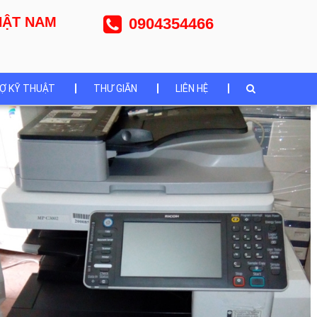
NHẬT NAM
0904354466
Ợ KỸ THUẬT
THƯ GIÃN
LIÊN HỆ