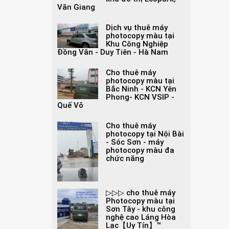
Văn Giang
Dịch vụ thuê máy
photocopy màu tại
Khu Công Nghiệp
Đồng Văn - Duy Tiên - Hà Nam
Cho thuê máy
photocopy màu tại
Bắc Ninh - KCN Yên
Phong- KCN VSIP -
Quế Võ
Cho thuê máy
photocopy tại Nội Bài
- Sóc Sơn - máy
photocopy màu đa
chức năng
▷▷▷ cho thuê máy
Photocopy màu tại
Sơn Tây - khu công
nghệ cao Láng Hòa
Lạc【Uy Tín】™