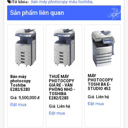
bán máy photocopy màu toshiba,
Từ khóa:
Sản phẩm liên quan
MÁY
Bán máy
THUÊ MÁY
PHOTOCOPY
photocopy
PHOTOCOPY
TOSHI BA E-
Toshiba
GIÁ RẺ - VĂN
STUDIO 452
E282/E283
PHÒNG NHỎ -
TOSHIBA
Giá: Liên hệ
Giá: 9,500,000 đ
E282/E283
Đặt mua
Đặt mua
Giá: Liên hệ
Đặt mua