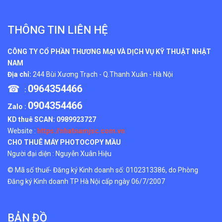
THÔNG TIN LIÊN HỆ
CÔNG TY CỔ PHẦN THƯƠNG MẠI VÀ DỊCH VỤ KỸ THUẬT NHẬT
NAM
Địa chỉ:
244 Bùi Xương Trạch - Q.Thanh Xuân - Hà Nội
☎
0964354466
:
0904354466
Zalo :
KD thuê SCAN:
0989923727
Website :
https://nhatnamjsc.com.vn
CHO THUÊ MÁY PHOTOCOPY MẦU
Người đại diện : Nguyễn Xuân Hiệu
© Mã số thuế- Đăng ký Kinh doanh số: 0102313386, do Phòng
Đăng ký Kinh doanh TP Hà Nội cấp ngày 06/7/2007
BẢN ĐỒ