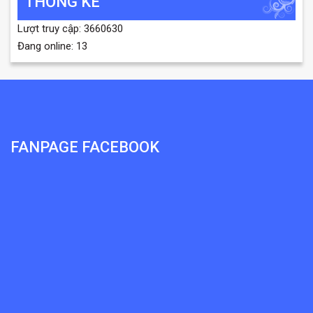
THỐNG KÊ
Lượt truy cập: 3660630
Đang online: 13
FANPAGE FACEBOOK