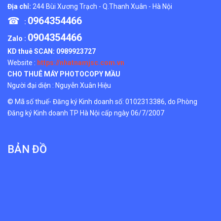
Địa chỉ:
244 Bùi Xương Trạch - Q.Thanh Xuân - Hà Nội
☎
0964354466
:
0904354466
Zalo :
KD thuê SCAN:
0989923727
Website :
https://nhatnamjsc.com.vn
CHO THUÊ MÁY PHOTOCOPY MẦU
Người đại diện : Nguyễn Xuân Hiệu
© Mã số thuế- Đăng ký Kinh doanh số: 0102313386, do Phòng
Đăng ký Kinh doanh TP Hà Nội cấp ngày 06/7/2007
BẢN ĐỒ