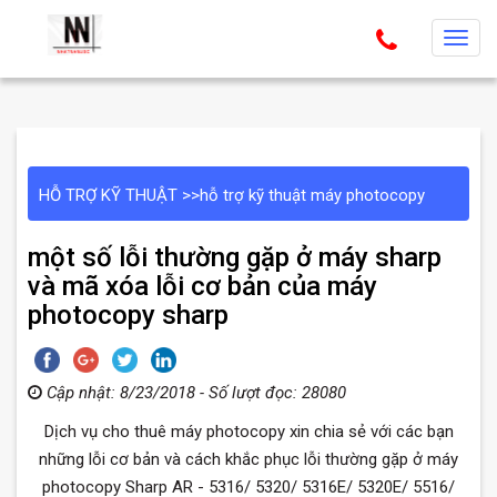
T
o
g
g
l
e
HỖ TRỢ KỸ THUẬT
>>
hỗ trợ kỹ thuật máy photocopy
n
a
một số lỗi thường gặp ở máy sharp
v
và mã xóa lỗi cơ bản của máy
i
photocopy sharp
g
a
t
Cập nhật: 8/23/2018 - Số lượt đọc: 28080
i
o
Dịch vụ cho thuê máy photocopy xin chia sẻ với các bạn
n
những lỗi cơ bản và cách khắc phục lỗi thường gặp ở máy
photocopy Sharp AR - 5316/ 5320/ 5316E/ 5320E/ 5516/