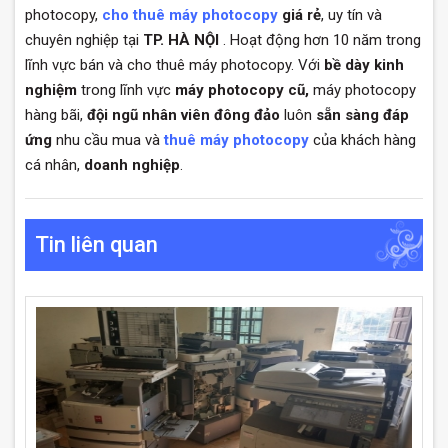
photocopy,
cho thuê máy photocopy
giá rẻ
, uy tín và
chuyên nghiệp tại
TP. HÀ NỘI
. Hoạt động hơn 10 năm trong
lĩnh vực bán và cho thuê máy photocopy. Với
bề dày kinh
nghiệm
trong lĩnh vực
máy photocopy cũ,
máy photocopy
hàng bãi,
đội ngũ nhân viên đông đảo
luôn
sẵn sàng đáp
ứng
nhu cầu mua và
thuê máy photocopy
của khách hàng
cá nhân,
doanh nghiệp
.
Tin liên quan