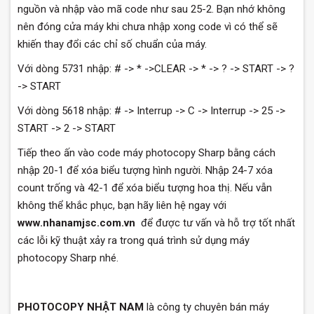
nguồn và nhập vào mã code như sau 25-2. Bạn nhớ không
nên đóng cửa máy khi chưa nhập xong code vì có thể sẽ
khiến thay đổi các chỉ số chuẩn của máy.
Với dòng 5731 nhập: # -> * ->CLEAR -> * -> ? -> START -> ?
-> START
Với dòng 5618 nhập: # -> Interrup -> C -> Interrup -> 25 ->
START -> 2 -> START
Tiếp theo ấn vào code máy photocopy Sharp bằng cách
nhập 20-1 để xóa biểu tượng hình người. Nhập 24-7 xóa
count trống và 42-1 để xóa biểu tượng hoa thị. Nếu vẫn
không thể khắc phục, bạn hãy liên hệ ngay với
www.nhanamjsc.com.vn
để được tư vấn và hỗ trợ tốt nhất
các lỗi kỹ thuật xảy ra trong quá trình sử dụng máy
photocopy Sharp nhé.
PHOTOCOPY NHẬT NAM
là công ty chuyên bán máy