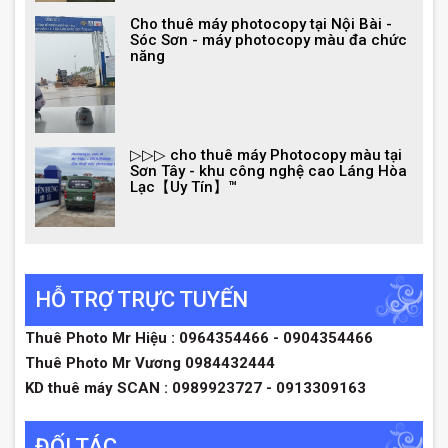
Cho thuê máy photocopy tại Nội Bài -
Sóc Sơn - máy photocopy màu đa chức
năng
▷▷▷ cho thuê máy Photocopy màu tại
Sơn Tây - khu công nghệ cao Láng Hòa
Lạc【Uy Tín】™
HỖ TRỢ TRỰC TUYẾN
Thuê Photo Mr Hiệu : 0964354466 - 0904354466
Thuê Photo Mr Vương 0984432444
KD thuê máy SCAN : 0989923727 - 0913309163
ĐỐI TÁC