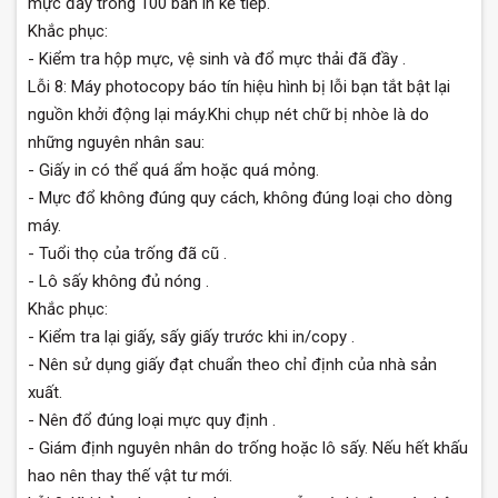
mực đầy trong 100 bản in kế tiếp.
Khắc phục:
- Kiểm tra hộp mực, vệ sinh và đổ mực thải đã đầy .
Lỗi 8: Máy photocopy báo tín hiệu hình bị lỗi bạn tắt bật lại
nguồn khởi động lại máy.Khi chụp nét chữ bị nhòe là do
những nguyên nhân sau:
- Giấy in có thể quá ẩm hoặc quá mỏng.
- Mực đổ không đúng quy cách, không đúng loại cho dòng
máy.
- Tuổi thọ của trống đã cũ .
- Lô sấy không đủ nóng .
Khắc phục:
- Kiểm tra lại giấy, sấy giấy trước khi in/copy .
- Nên sử dụng giấy đạt chuẩn theo chỉ định của nhà sản
xuất.
- Nên đổ đúng loại mực quy định .
- Giám định nguyên nhân do trống hoặc lô sấy. Nếu hết khấu
hao nên thay thế vật tư mới.