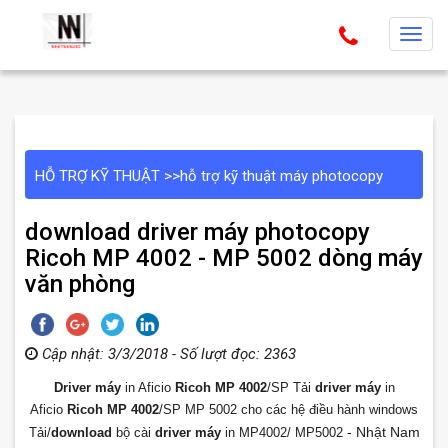
T
o
g
g
l
e
HỖ TRỢ KỸ THUẬT
>>
hỗ trợ kỹ thuật máy photocopy
n
a
download driver máy photocopy
v
Ricoh MP 4002 - MP 5002 dòng máy
i
văn phòng
g
a
t
Cập nhật: 3/3/2018 - Số lượt đọc: 2363
i
o
Driver máy
in Aficio
Ricoh MP 4002
/SP Tải
driver máy
in
Aficio
Ricoh MP 4002
/
SP MP 5002 cho các hệ điều hành windows
n
- Nhật Nam
Tải/
download
bộ cài
driver máy
in MP4002/ MP5002