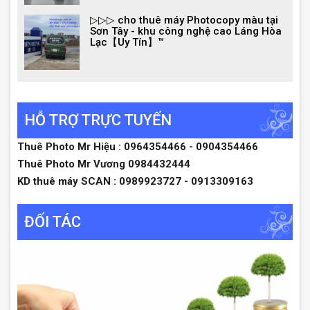
▷▷▷ cho thuê máy Photocopy màu tại
Sơn Tây - khu công nghệ cao Láng Hòa
Lạc【Uy Tín】™
HỖ TRỢ TRỰC TUYẾN
Thuê Photo Mr Hiệu : 0964354466 - 0904354466
Thuê Photo Mr Vương 0984432444
KD thuê máy SCAN : 0989923727 - 0913309163
ĐỐI TÁC