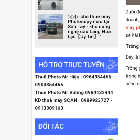
Dưới đ
▷▷▷ cho thuê máy
doanh, 
Photocopy màu tại
Sơn Tây - khu công
may p
nghệ cao Láng Hòa
sẽ hài 
Lạc【Uy Tín】™
Trống
Đây là
HỖ TRỢ TRỰC TUYẾN
Trống 
trong 
Thuê Photo Mr Hiệu : 0964354466 -
sáng c
0904354466
Thuê Photo Mr Vương 0984432444
KD thuê máy SCAN : 0989923727 -
0913309163
ĐỐI TÁC