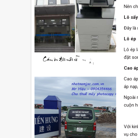
Nên ch
Lô sấy
Đây là
Lô ép
Lô ép 
đặt son
Cao á
Cao áp
áp nạp
Ngoài 
cuộn h
Với ki
vụ cho