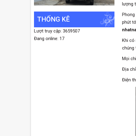
lượng t
Phong 
THỐNG KÊ
phút t
nhatna
Lượt truy cập: 3659507
Đang online: 17
Khi có
chúng 
Mọi chi
Địa ch
Điện t