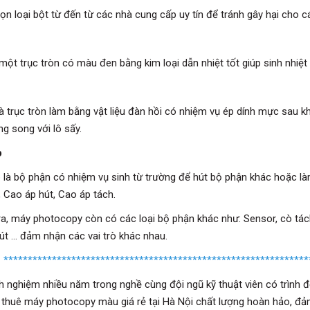
ọn loại bột từ đến từ các nhà cung cấp uy tín để tránh gây hại cho 
 một trục tròn có màu đen bằng kim loại dẫn nhiệt tốt giúp sinh nhiệ
là trục tròn làm bằng vật liệu đàn hồi có nhiệm vụ ép dính mực sau k
g song với lô sấy.
p
 là bộ phận có nhiệm vụ sinh từ trường để hút bộ phận khác hoặc l
, Cao áp hút, Cao áp tách.
ra, máy photocopy còn có các loại bộ phận khác như: Sensor, cò tách
út … đảm nhận các vai trò khác nhau.
***************************************************************
nh nghiệm nhiều năm trong nghề cùng đội ngũ kỹ thuật viên có trìn
 thuê máy photocopy màu giá rẻ tại Hà Nội chất lượng hoàn hảo, đả