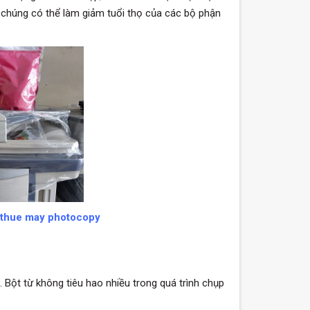
chúng có thể làm giảm tuổi thọ của các bộ phận
 thue may photocopy
 Bột từ không tiêu hao nhiều trong quá trình chụp