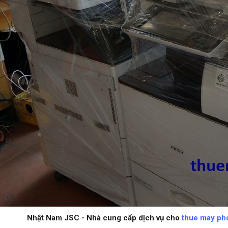
Nhật Nam JSC - Nhà cung cấp dịch vụ cho
thue may ph