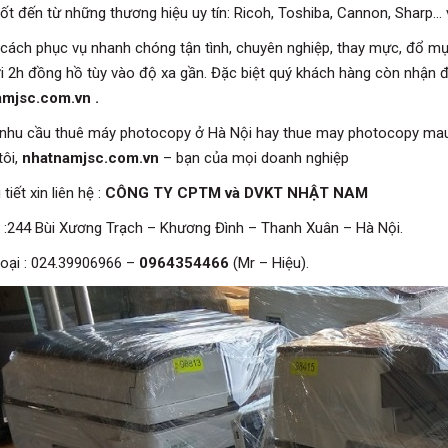
ốt đến từ những thương hiệu uy tín: Ricoh, Toshiba, Cannon, Sharp… v
cách phục vụ nhanh chóng tận tình, chuyên nghiệp, thay mực, đổ m
ới 2h đồng hồ tùy vào độ xa gần. Đặc biệt quý khách hàng còn nhận đ
mjsc.com.vn .
 nhu cầu thuê máy photocopy ở Hà Nội hay thue may photocopy mau t
tôi,
nhatnamjsc.com.vn
– bạn của mọi doanh nghiệp
 tiết xin liên hệ :
CÔNG TY CPTM và DVKT NHẬT NAM
ỉ :244 Bùi Xương Trạch – Khương Đình – Thanh Xuân – Hà Nội.
hoại : 024.39906966 –
0964354466
(Mr – Hiệu).