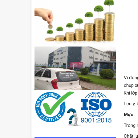
Vì đón
chụp x
Khi lớp
Lưu ý,
Mực
Trong 
Chất l