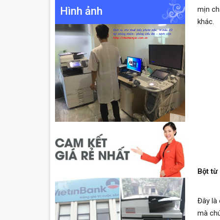
mịn ch
Hình ảnh
khác.
Bột từ
Đây là
mà chú