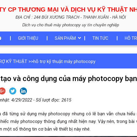
TY CP THƯƠNG MẠI VÀ DỊCH VỤ KỸ THUẬT 
ĐỊA CHỈ : 244 BÙI XƯƠNG TRẠCH - THANH XUÂN - HÀ NỘI
Dịch vụ cho thuê máy photocopy uy tín chuyên nghiệp
GIỚI THIỆU
SẢN PHẨM
TIN TỨC
HỖ TR
RỢ KỸ THUẬT
>>
hỗ trợ kỹ thuật máy photocopy
tạo và công dụng của máy photocopy bạn
nhật: 4/29/2022 - Số lượt đọc: 2615
 đã từng sử dụng máy photocopy nhưng có lẽ bạn vẫn chưa hiểu 
chiếc máy photocopy thông đụng nhất hiện nay. Vậy nên, trong bài
n một số thông tin cơ bản về thiết bị này nhé.