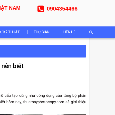
NHẬT NAM
0904354466
Ợ KỸ THUẬT
THƯ GIÃN
LIÊN HỆ
 nên biết
rõ cấu tạo cũng như công dụng của từng bộ phận
 viết hôm nay, thuemayphotocopy.com sẽ giới thiệu