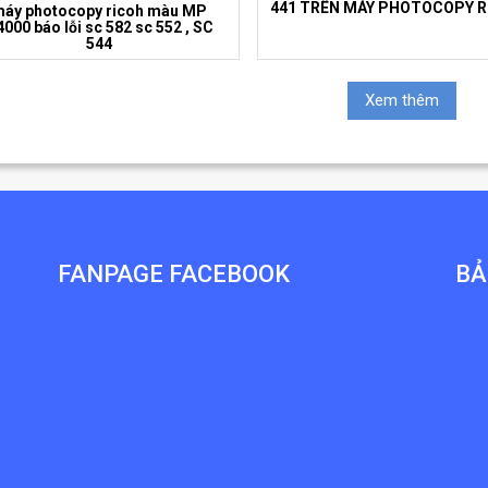
441 TRÊN MÁY PHOTOCOPY 
áy photocopy ricoh màu MP
000 báo lỗi sc 582 sc 552 , SC
544
Xem thêm
FANPAGE FACEBOOK
BẢ