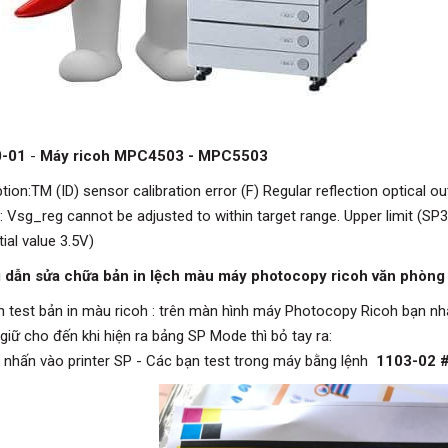
-01
-
Máy ricoh MPC4503 - MPC5503
tion:TM (ID) sensor calibration error (F) Regular reflection optical o
 Vsg_reg cannot be adjusted to within target range. Upper limit (SP3-
itial value 3.5V)
 dẫn sửa chữa bản in lệch màu máy photocopy ricoh văn phò
h test bản in màu ricoh : trên màn hình máy Photocopy Ricoh bạn nh
giữ cho đến khi hiện ra bảng SP Mode thì bỏ tay ra:
 nhấn vào printer SP - Các bạn test trong máy bằng lệnh
1103-02 