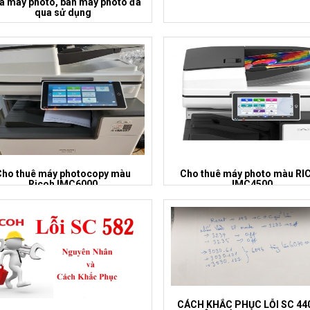
 máy photo, bán máy photo đã
qua sử dụng
Cho thuê máy photocopy màu
Cho thuê máy photo màu RI
Ricoh IMC6000
IMC4500
CÁCH KHẮC PHỤC LỖI SC 44