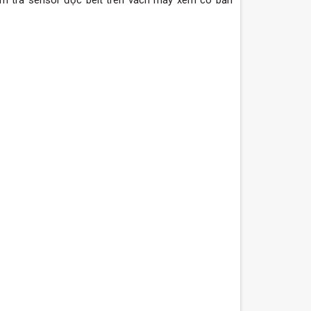
ểm tra sensor đọc belt trên vách máy xem có bẩn