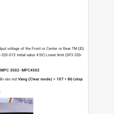
utput voltage of the Front or Center or Rear TM (ID)
320-013: initial value 4.5V) Lower limit (SP3-320-
ng MPC 3502- MPC4502
ấn vào nút
Vàng (Clear mode)
+
107
+
Đỏ (stop
#