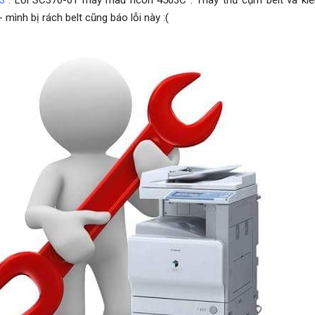
3
: Lỗi SC370-01 máy màu ricoh 4503C . Thay thử cụm belt và ki
 mình bị rách belt cũng báo lỗi này :(