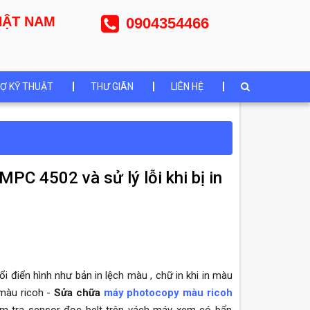
NHẬT NAM
0904354466
Ợ KỸ THUẬT
THƯ GIÃN
LIÊN HỆ
PC 4502 và sử lý lỗi khi bị in
 điển hình như bản in lệch màu , chữ in khi in màu
 màu ricoh -
Sửa chữa
máy photocopy màu ricoh