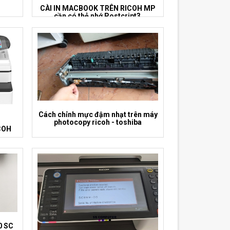
CÀI IN MACBOOK TRÊN RICOH MP
cần có thẻ nhớ Postcript3
Cách chỉnh mực đậm nhạt trên máy
photocopy ricoh - toshiba
COH
0 SC