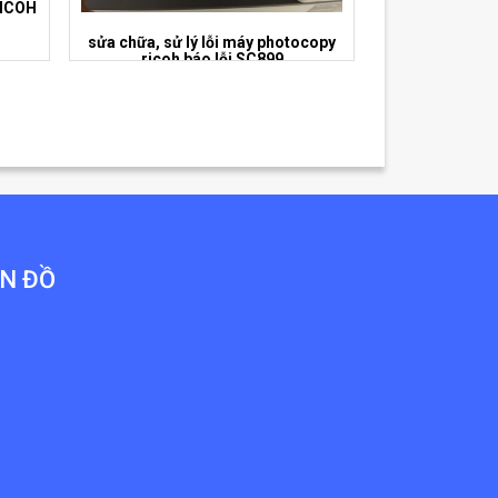
RICOH
sửa chữa, sử lý lỗi máy photocopy
ricoh báo lỗi SC899
N ĐỒ