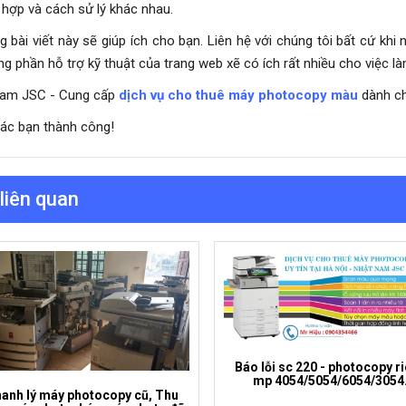
 hợp và cách sử lý khác nhau.
g bài viết này sẽ giúp ích cho bạn. Liên hệ với chúng tôi bất cứ khi
ng phần hỗ trợ kỹ thuật của trang web xẽ có ích rất nhiều cho việc là
Nam JSC - Cung cấp
dịch vụ cho thuê máy photocopy màu
dành ch
ác bạn thành công!
 liên quan
Báo lỗi sc 220 - photocopy r
mp 4054/5054/6054/3054
anh lý máy photocopy cũ, Thu