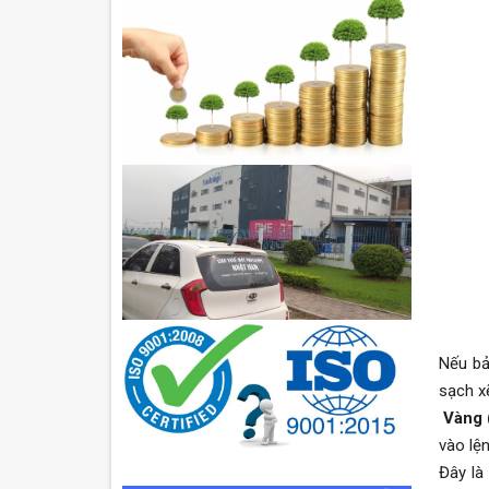
Nếu bả
sạch x
Vàng (
vào lệ
Đây là