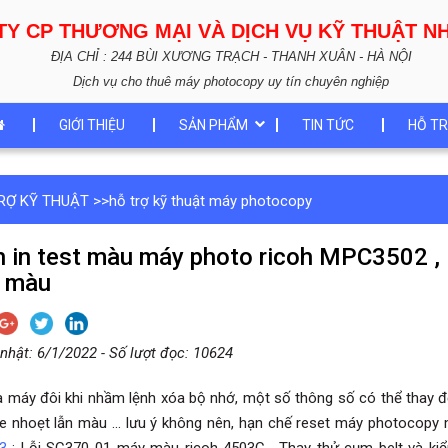
TY CP THƯƠNG MẠI VÀ DỊCH VỤ KỸ THUẬT 
ĐỊA CHỈ : 244 BÙI XƯƠNG TRẠCH - THANH XUÂN - HÀ NỘI
Dịch vụ cho thuê máy photocopy uy tín chuyên nghiệp
GIỚI THIỆU
SẢN PHẨM
TIN TỨC
HỖ TR
RỢ KỸ THUẬT
>>
hỗ trợ kỹ thuật máy photocopy
 in test màu máy photo ricoh MPC3502 , M
h màu
nhật: 6/1/2022 - Số lượt đọc: 10624
a máy đôi khi nhầm lệnh xóa bộ nhớ, một số thông số có thể thay đổi
e nhoẹt lẫn màu ... lưu ý không nên, hạn chế reset máy photocopy