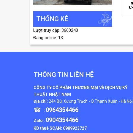
m
C4
THỐNG KÊ
Lượt truy cập: 3660240
Đang online: 13
THÔNG TIN LIÊN HỆ
CÔNG TY CỔ PHẦN THƯƠNG MẠI VÀ DỊCH VỤ KỸ
THUẬT NHẬT NAM
Địa chỉ:
244 Bùi Xương Trạch - Q.Thanh Xuân - Hà Nội
☎
0964354466
:
0904354466
Zalo :
KD thuê SCAN:
0989923727