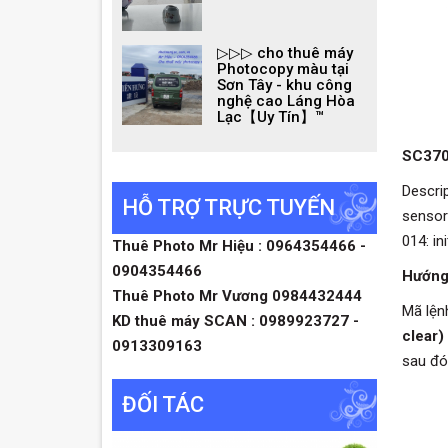
▷▷▷ cho thuê máy
Photocopy màu tại
Sơn Tây - khu công
nghệ cao Láng Hòa
Lạc【Uy Tín】™
SC370
Descrip
HỖ TRỢ TRỰC TUYẾN
sensor:
014: in
Thuê Photo Mr Hiệu : 0964354466 -
0904354466
Hướng
Thuê Photo Mr Vương 0984432444
Mã lện
KD thuê máy SCAN : 0989923727 -
clear)
0913309163
sau đó
ĐỐI TÁC