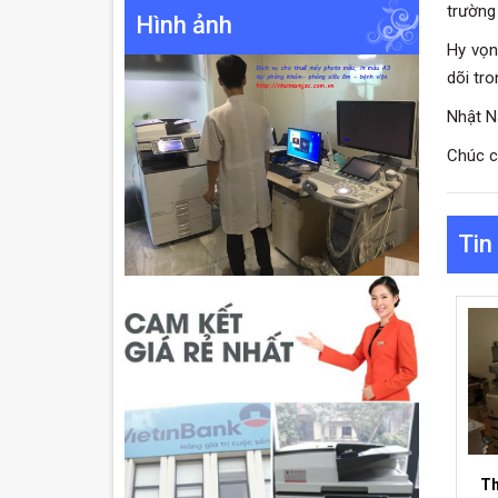
trường
Hình ảnh
Hy vọn
dõi tro
Nhật 
Chúc c
Tin
Th