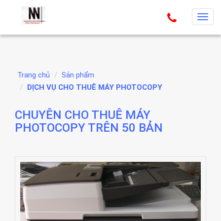
T
o
g
g
l
Trang chủ
Sản phẩm
e
DỊCH VỤ CHO THUÊ MÁY PHOTOCOPY
n
a
CHUYÊN CHO THUÊ MÁY
v
PHOTOCOPY TRÊN 50 BẢN
i
g
a
t
i
o
n