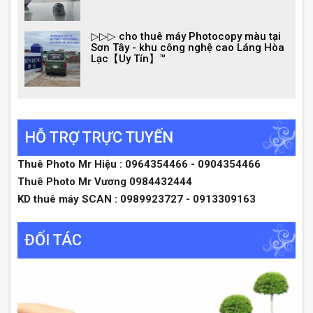
▷▷▷ cho thuê máy Photocopy màu tại
Sơn Tây - khu công nghệ cao Láng Hòa
Lạc【Uy Tín】™
HỖ TRỢ TRỰC TUYẾN
Thuê Photo Mr Hiệu : 0964354466 - 0904354466
Thuê Photo Mr Vương 0984432444
KD thuê máy SCAN : 0989923727 - 0913309163
ĐỐI TÁC