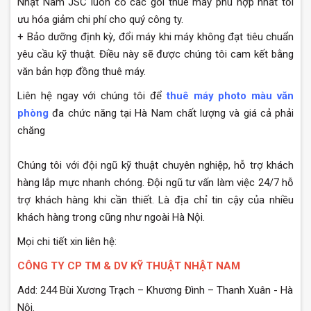
Nhật Nam JSC luôn có các gói thuê máy phù hợp nhất tối
ưu hóa giảm chi phí cho quý công ty.
+ Bảo dưỡng định kỳ, đổi máy khi máy không đạt tiêu chuẩn
yêu cầu kỹ thuật. Điều này sẽ được chúng tôi cam kết bằng
văn bản hợp đồng thuê máy.
Liên hệ ngay với chúng tôi để
thuê máy photo màu văn
phòng
đa chức năng tại Hà Nam chất lượng và giá cả phải
chăng
Chúng tôi với đội ngũ kỹ thuật chuyên nghiệp, hỗ trợ khách
hàng lắp mực nhanh chóng. Đội ngũ tư vấn làm việc 24/7 hỗ
trợ khách hàng khi cần thiết. Là địa chỉ tin cậy của nhiều
khách hàng trong cũng như ngoài Hà Nội.
Mọi chi tiết xin liên hệ:
CÔNG TY CP TM & DV KỸ THUẬT NHẬT NAM
Add: 244 Bùi Xương Trạch – Khương Đình – Thanh Xuân - Hà
Nội.