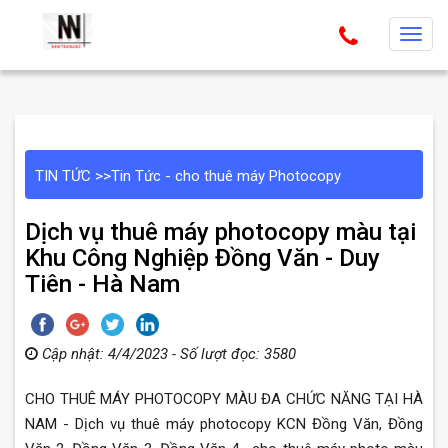
T
o
g
g
l
e
TIN TỨC
>>
Tin Tức - cho thuê máy Photocopy
n
a
Dịch vụ thuê máy photocopy màu tại
v
Khu Công Nghiệp Đồng Văn - Duy
i
Tiên - Hà Nam
g
a
t
Cập nhật: 4/4/2023 - Số lượt đọc: 3580
i
o
CHO THUÊ MÁY PHOTOCOPY MÀU ĐA CHỨC NĂNG TẠI HÀ
n
NAM - Dịch vụ thuê máy photocopy KCN Đồng Văn, Đồng