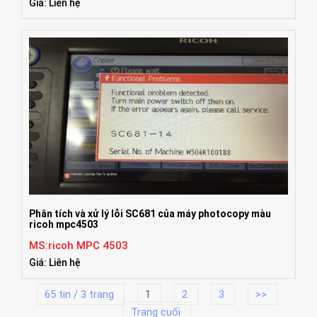
Giá: Liên hệ
Phân tích và xử lý lỗi SC681 của máy photocopy màu
ricoh mpc4503
MS:ricoh MPC 4503
Giá: Liên hệ
65 tin / 3 trang
1
2
3
>>
Trang cuối