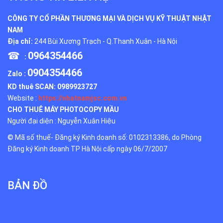
CÔNG TY CỔ PHẦN THƯƠNG MẠI VÀ DỊCH VỤ KỸ THUẬT NHẬT
NAM
Địa chỉ:
244 Bùi Xương Trạch - Q.Thanh Xuân - Hà Nội
☎
0964354466
:
0904354466
Zalo :
KD thuê SCAN:
0989923727
Website :
https://nhatnamjsc.com.vn
CHO THUÊ MÁY PHOTOCOPY MẦU
Người đại diện : Nguyễn Xuân Hiệu
© Mã số thuế- Đăng ký Kinh doanh số: 0102313386, do Phòng
Đăng ký Kinh doanh TP Hà Nội cấp ngày 06/7/2007
BẢN ĐỒ