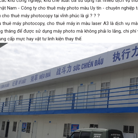
 các khu công nghiệp, khu chế xuất đã sử dụng rất nhiều dịch vụ 
Nhật Nam - Công ty cho thuê máy photo màu Uy tín - chuyên nghiệp t
ụ cho thuê máy photocopy tại vĩnh phúc là gì ? ? ?
ụ thuê máy photocopy, cho thuê máy in màu laser A3 là dịch vụ mà
ng tháng để được sử dụng máy photo mà không phải lo lắng, chi phí v
ung cấp mực hay vật tư linh kiện thay thế.