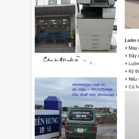
Luôn c
+ Máy 
+ Đầy đ
+ Luôn
+ Kỹ t
+ Nếu 
+ Có h