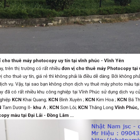
ỉ cho thuê máy photocopy uy tín tại vĩnh phúc - Vĩnh Yên
y, trên thị trường có rất nhiều
đơn vị cho thuê máy Photocopy tại
ị cho thuê uy tín, giá rẻ thì không phải là điều dễ dàng. Bởi không 
dịch vụ. Vậy, tại sao bạn không chọn dịch vụ thuê máy photo màu tạ
ay đã có rất nhiều khu công nghiệp tại Vĩnh Phúc sử dụng dịch vụ củ
ghiệp
KCN
Khai Quang;
KCN
Bình Xuyên ;
KCN
Kim Hoa ;
KCN
Bá Th
N
Tam Dương II-
khu
A ;
KCN
Sơn Lôi;
KCN
Thăng Long
Vĩnh Phúc, 
opy màu tại Đại Lải - Đồng Lâm ...