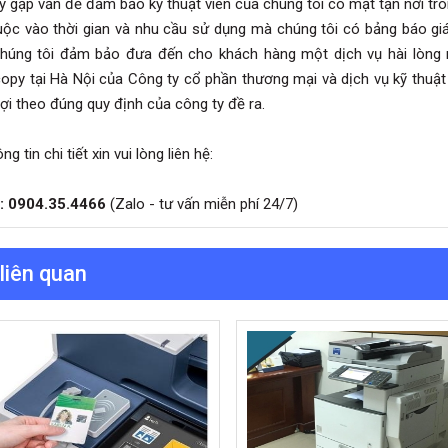
y gặp vấn đề đảm bảo kỹ thuật viên của chúng tôi có mặt tận nơi tro
uộc vào thời gian và nhu cầu sử dụng mà chúng tôi có bảng báo giá 
húng tôi đảm bảo đưa đến cho khách hàng một dịch vụ hài lòng n
opy tại Hà Nội của Công ty cổ phần thương mại và dịch vụ kỹ thu
lợi theo đúng quy định của công ty đề ra.
ng tin chi tiết xin vui lòng liên hệ:
e: 0904.35.4466
(Zalo - tư vấn miễn phí 24/7)
 liên quan