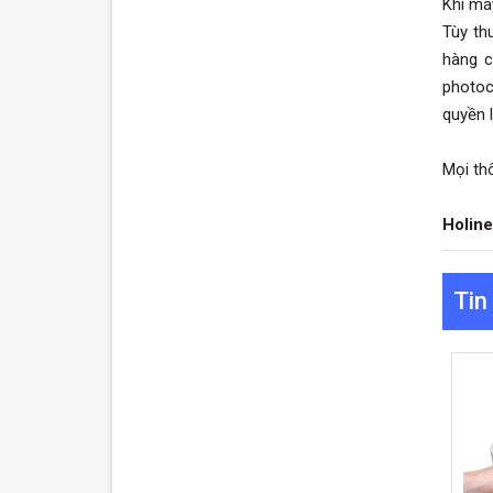
Khi má
Tùy th
hàng c
photoc
quyền 
Mọi thô
Holin
Tin