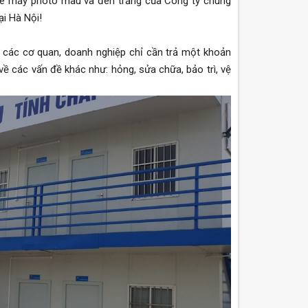
thuê máy photo màu và đen trắng của Công ty chúng
ại Hà Nội!
 các cơ quan, doanh nghiệp chỉ cần trả một khoản
ề các vấn đề khác như: hỏng, sửa chữa, bảo trì, vệ