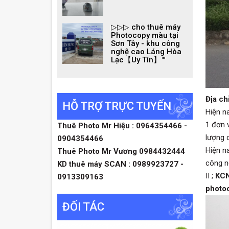
▷▷▷ cho thuê máy
Photocopy màu tại
Sơn Tây - khu công
nghệ cao Láng Hòa
Lạc【Uy Tín】™
Địa ch
HỖ TRỢ TRỰC TUYẾN
Hiện na
1 đơn v
Thuê Photo Mr Hiệu : 0964354466 -
lượng 
0904354466
Hiện n
Thuê Photo Mr Vương 0984432444
công n
KD thuê máy SCAN : 0989923727 -
II ;
KC
0913309163
photoc
ĐỐI TÁC