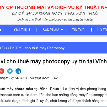
TY CP THƯƠNG MẠI VÀ DỊCH VỤ KỸ THUẬT 
ĐỊA CHỈ : 244 BÙI XƯƠNG TRẠCH - THANH XUÂN - HÀ NỘI
Dịch vụ cho thuê máy photocopy uy tín chuyên nghiệp
GIỚI THIỆU
SẢN PHẨM
TIN TỨC
HỖ TR
TỨC
>>
Tin Tức - cho thuê máy Photocopy
vị cho thuê máy photocopy uy tín tại Vĩn
nhật: 12/14/2023 - Số lượt đọc: 1142
huê máy photo màu tại Vĩnh Phúc
- Là đơn vị tiên phong hàng 
mphoto.com tự tin đem đến cho bạn những dòng máy Photocopy hiện 
ôi luôn được đánh giá là: uy tín, chất lượng và được khách hàng tin 