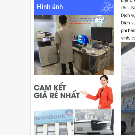
biệt ở
Hình ảnh
tôi … 
Dịch v
Dịch v
phí hà
sinh, c